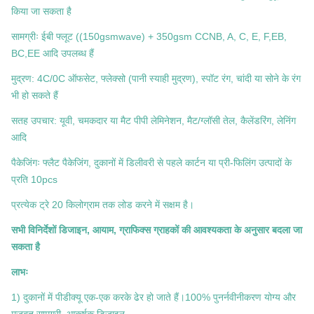
किया जा सकता है
सामग्रीः ईबी फ्लूट ((150gsmwave) + 350gsm CCNB, A, C, E, F,EB,
BC,EE आदि उपलब्ध हैं
मुद्रण: 4C/0C ऑफसेट, फ्लेक्सो (पानी स्याही मुद्रण), स्पॉट रंग, चांदी या सोने के रंग
भी हो सकते हैं
सतह उपचार: यूवी, चमकदार या मैट पीपी लेमिनेशन, मैट/ग्लॉसी तेल, कैलेंडरिंग, लेनिंग
आदि
पैकेजिंगः फ्लैट पैकेजिंग, दुकानों में डिलीवरी से पहले कार्टन या प्री-फिलिंग उत्पादों के
प्रति 10pcs
प्रत्येक ट्रे 20 किलोग्राम तक लोड करने में सक्षम है।
सभी विनिर्देशों डिजाइन, आयाम, ग्राफिक्स ग्राहकों की आवश्यकता के अनुसार बदला जा
सकता है
लाभः
1) दुकानों में पीडीक्यू एक-एक करके ढेर हो जाते हैं।100% पुनर्नवीनीकरण योग्य और