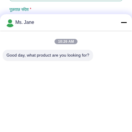
पूछताछ संदेश
*
Ms. Jane
10:26 AM
Good day, what product are you looking for?
फ़ाइलें संलग्न करें
फ़ाइलें चुनें
आप 5 फ़ाइलों तक अपलोड कर सकते हैं और प्रत्येक फ़ाइल का आकार अधिकतम 10M है
जमा करें
घर
उत्पादों
वीडियो
वीआर शो
हमारे बारे में
कारखाने का दौरा
गुणवत्ता नियंत्रण