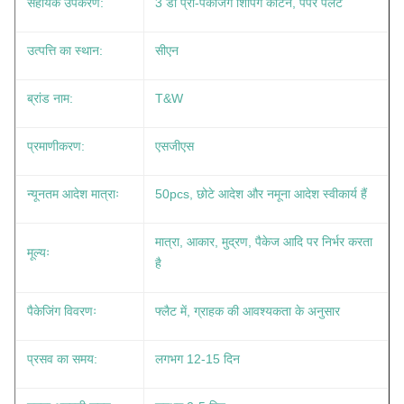
सहायक उपकरण:
3 डी प्री-पैकेजिंग शिपिंग कार्टन, पेपर पैलेट
उत्पत्ति का स्थान:
सीएन
ब्रांड नाम:
T&W
प्रमाणीकरण:
एसजीएस
न्यूनतम आदेश मात्राः
50pcs, छोटे आदेश और नमूना आदेश स्वीकार्य हैं
मात्रा, आकार, मुद्रण, पैकेज आदि पर निर्भर करता
मूल्यः
है
पैकेजिंग विवरणः
फ्लैट में, ग्राहक की आवश्यकता के अनुसार
प्रसव का समय:
लगभग 12-15 दिन