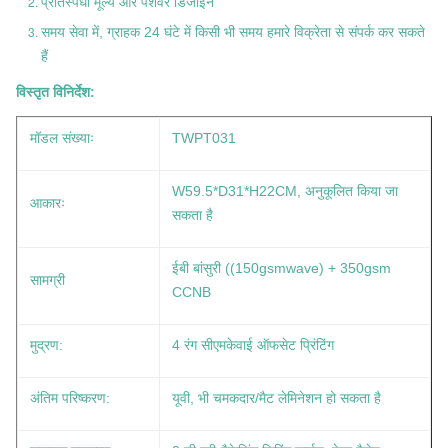
प्रतिस्पर्धी मूल्य और पेशेवर डिजाइन
समय सेवा में, ग्राहक 24 घंटे में किसी भी समय हमारे विक्रेता से संपर्क कर सकते
हैं
विस्तृत विनिर्देश:
मॉडल संख्याः
TWPT031
W59.5*D31*H22CM, अनुकूलित किया जा
आकारः
सकता है
ईबी बांसुरी ((150gsmwave) + 350gsm
सामग्री
CCNB
मुद्रण:
4 रंग सीएमकेवाई ऑफसेट प्रिंटिंग
अंतिम परिष्करण:
यूवी, भी चमकदार/मैट लेमिनेशन हो सकता है