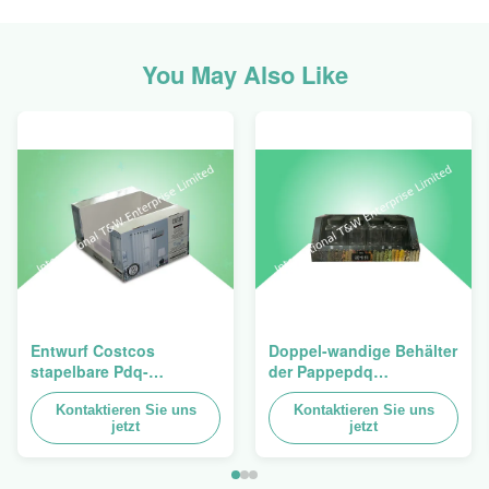
You May Also Like
Entwurf Costcos
Doppel-wandige Behälter
stapelbare Pdq-
der Pappepdq
Hochleistungsbehälter
Hochleistungsstackup
zum Verkauf des
Kontaktieren Sie uns
für die Förderung von
Kontaktieren Sie uns
jetzt
jetzt
Vorhangs, Last 100kgs
Gewürzen/von
Nahrungsmitteln