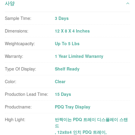
사양
Sample Time:
3 Days
Dimensions:
12 X 8 X 4 Inches
Weightcapacity:
Up To 5 Lbs
Warranty:
1 Year Limited Warranty
Type Of Display:
Shelf Ready
Color:
Clear
Production Lead Time:
15 Days
Productname:
PDQ Tray Display
High Light:
반짝이는 PDQ 트레이 디스플레이 스탠
드
,
12x8x4 인치 PDQ 트레이
,