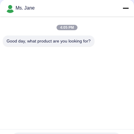
Ms. Jane
4:05 PM
파일 첨부
Good day, what product are you looking for?
파일 선택
최대 5개의 파일을 업로드할 수 있으며, 각 파일의 크기는 최대 10MB입니
다.
제출
홈
제품
비디오
VR 쇼
우리 에 관한 것
공장 투어
품질 관리
우리 와 연락
인용 을 요청 하십시오