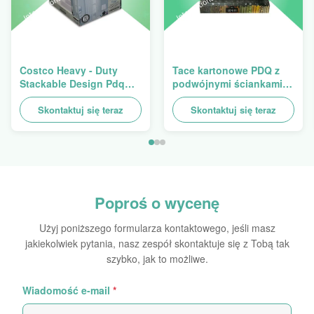
Costco Heavy - Duty
Tace kartonowe PDQ z
Stackable Design Pdq
podwójnymi ściankami
Trays To Selling Curtain ,
Wytrzymałe układanie w
Load 100kgs
Skontaktuj się teraz
stosy do promowania
Skontaktuj się teraz
przypraw / żywności
Poproś o wycenę
Użyj poniższego formularza kontaktowego, jeśli masz
jakiekolwiek pytania, nasz zespół skontaktuje się z Tobą tak
szybko, jak to możliwe.
Wiadomość e-mail
*