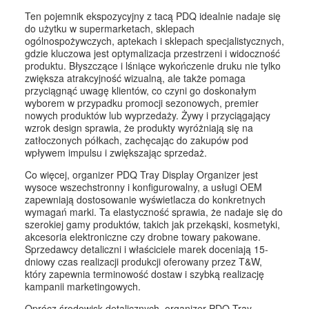
Ten pojemnik ekspozycyjny z tacą PDQ idealnie nadaje się
do użytku w supermarketach, sklepach
ogólnospożywczych, aptekach i sklepach specjalistycznych,
gdzie kluczowa jest optymalizacja przestrzeni i widoczność
produktu. Błyszczące i lśniące wykończenie druku nie tylko
zwiększa atrakcyjność wizualną, ale także pomaga
przyciągnąć uwagę klientów, co czyni go doskonałym
wyborem w przypadku promocji sezonowych, premier
nowych produktów lub wyprzedaży. Żywy i przyciągający
wzrok design sprawia, że ​​produkty wyróżniają się na
zatłoczonych półkach, zachęcając do zakupów pod
wpływem impulsu i zwiększając sprzedaż.
Co więcej, organizer PDQ Tray Display Organizer jest
wysoce wszechstronny i konfigurowalny, a usługi OEM
zapewniają dostosowanie wyświetlacza do konkretnych
wymagań marki. Ta elastyczność sprawia, że ​​nadaje się do
szerokiej gamy produktów, takich jak przekąski, kosmetyki,
akcesoria elektroniczne czy drobne towary pakowane.
Sprzedawcy detaliczni i właściciele marek doceniają 15-
dniowy czas realizacji produkcji oferowany przez T&W,
który zapewnia terminowość dostaw i szybką realizację
kampanii marketingowych.
Oprócz środowisk detalicznych, organizer PDQ Tray