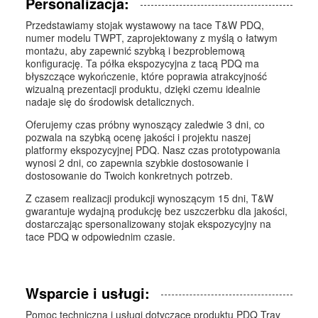
Personalizacja:
Przedstawiamy stojak wystawowy na tace T&W PDQ,
numer modelu TWPT, zaprojektowany z myślą o łatwym
montażu, aby zapewnić szybką i bezproblemową
konfigurację. Ta półka ekspozycyjna z tacą PDQ ma
błyszczące wykończenie, które poprawia atrakcyjność
wizualną prezentacji produktu, dzięki czemu idealnie
nadaje się do środowisk detalicznych.
Oferujemy czas próbny wynoszący zaledwie 3 dni, co
pozwala na szybką ocenę jakości i projektu naszej
platformy ekspozycyjnej PDQ. Nasz czas prototypowania
wynosi 2 dni, co zapewnia szybkie dostosowanie i
dostosowanie do Twoich konkretnych potrzeb.
Z czasem realizacji produkcji wynoszącym 15 dni, T&W
gwarantuje wydajną produkcję bez uszczerbku dla jakości,
dostarczając spersonalizowany stojak ekspozycyjny na
tace PDQ w odpowiednim czasie.
Wsparcie i usługi:
Pomoc techniczna i usługi dotyczące produktu PDQ Tray