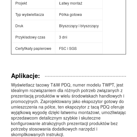
Projekt
Łatwy montaż
Typ wyświetlacza
Półka gotowa
Druk
Błyszczący i błyszczący
Przykładowy czas
3 dni
Certyfikaty papierowe
FSC i SGS
Aplikacje:
Wyświetlacz tacowy T&W PDQ, numer modelu TWPT, jest
idealnym rozwiązaniem dla różnych potrzeb związanych z
prezentacją produktów w wielu środowiskach handlowych i
promocyjnych. Zaprojektowany jako ekspozytor gotowy do
umieszczenia na półce, ten ekspozytor z tacą PDQ oferuje
wyjątkową wygodę dzięki łatwemu montażowi, umożliwiając
sprzedawcom detalicznym szybkie i skuteczne
konfigurowanie atrakcyjnych prezentacji produktów bez
potrzeby stosowania dodatkowych narzędzi i
skomplikowanych instrukcji.