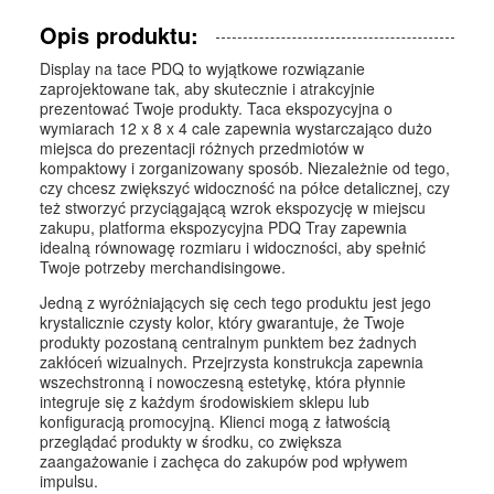
Opis produktu:
Display na tace PDQ to wyjątkowe rozwiązanie
zaprojektowane tak, aby skutecznie i atrakcyjnie
prezentować Twoje produkty. Taca ekspozycyjna o
wymiarach 12 x 8 x 4 cale zapewnia wystarczająco dużo
miejsca do prezentacji różnych przedmiotów w
kompaktowy i zorganizowany sposób. Niezależnie od tego,
czy chcesz zwiększyć widoczność na półce detalicznej, czy
też stworzyć przyciągającą wzrok ekspozycję w miejscu
zakupu, platforma ekspozycyjna PDQ Tray zapewnia
idealną równowagę rozmiaru i widoczności, aby spełnić
Twoje potrzeby merchandisingowe.
Jedną z wyróżniających się cech tego produktu jest jego
krystalicznie czysty kolor, który gwarantuje, że Twoje
produkty pozostaną centralnym punktem bez żadnych
zakłóceń wizualnych. Przejrzysta konstrukcja zapewnia
wszechstronną i nowoczesną estetykę, która płynnie
integruje się z każdym środowiskiem sklepu lub
konfiguracją promocyjną. Klienci mogą z łatwością
przeglądać produkty w środku, co zwiększa
zaangażowanie i zachęca do zakupów pod wpływem
impulsu.