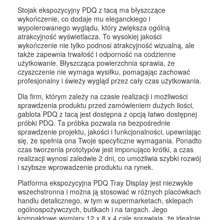
Stojak ekspozycyjny PDQ z tacą ma błyszczące
wykończenie, co dodaje mu eleganckiego i
wypolerowanego wyglądu, który zwiększa ogólną
atrakcyjność wyświetlacza. To wysokiej jakości
wykończenie nie tylko podnosi atrakcyjność wizualną, ale
także zapewnia trwałość i odporność na codzienne
użytkowanie. Błyszcząca powierzchnia sprawia, że ​​
czyszczenie nie wymaga wysiłku, pomagając zachować
profesjonalny i świeży wygląd przez cały czas użytkowania.
Dla firm, którym zależy na czasie realizacji i możliwości
sprawdzenia produktu przed zamówieniem dużych ilości,
gablota PDQ z tacą jest dostępna z opcją łatwo dostępnej
próbki PDQ. Ta próbka pozwala na bezpośrednie
sprawdzenie projektu, jakości i funkcjonalności, upewniając
się, że spełnia ona Twoje specyficzne wymagania. Ponadto
czas tworzenia prototypów jest imponująco krótki, a czas
realizacji wynosi zaledwie 2 dni, co umożliwia szybki rozwój
i szybsze wprowadzenie produktu na rynek.
Platforma ekspozycyjna PDQ Tray Display jest niezwykle
wszechstronna i można ją stosować w różnych placówkach
handlu detalicznego, w tym w supermarketach, sklepach
ogólnospożywczych, butikach i na targach. Jego
kompaktowe wymiary 12 x 8 x 4 cale sprawiają, że idealnie