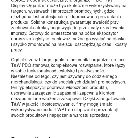
Display Organizer może być skutecznie wykorzystywany na
targach, wystawach i imprezach promocyjnych, gdzie
niezbędna jest profesjonalna i dopracowana prezentacja
produktu. Solidna konstrukcja gwarantuje trwałość przy
zachowaniu atrakcyjnego wyglądu przez cały czas trwania
imprezy. Gotowy do umieszczenia na półce ekspozytor
upraszcza logistykę, ponieważ można go wysłać na płasko
i szybko zmontować na miejscu, oszczędzając czas i koszty
pracy.
Ogólnie rzecz biorąc, gablota, pojemnik i organizer na tace
T&W PDQ stanowią kompleksowe rozwiązanie, które łączy
w sobie funkcjonalność, estetykę i praktyczność.
Niezależnie od tego, czy jest używany do codziennego
merchandisingu, czy do specjalnych działań promocyjnych,
ten typ ekspozycji poprawia widoczność produktu,
usprawnia zarządzanie zapasami i zapewnia klientom
niezapomniane wrażenia zakupowe. Dzięki zaangażowaniu
T&W w jakość i dostosowywanie, firmy mogą śmiało
wykorzystywać model TWPT do ulepszania prezentacji
swoich produktów i napędzania wzrostu sprzedaży.