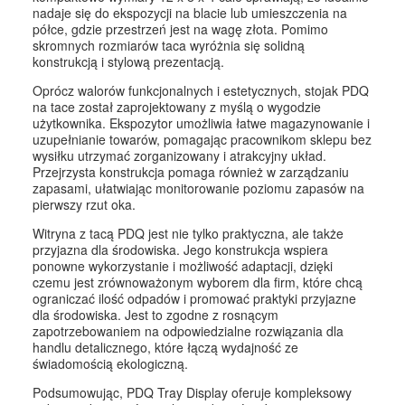
nadaje się do ekspozycji na blacie lub umieszczenia na
półce, gdzie przestrzeń jest na wagę złota. Pomimo
skromnych rozmiarów taca wyróżnia się solidną
konstrukcją i stylową prezentacją.
Oprócz walorów funkcjonalnych i estetycznych, stojak PDQ
na tace został zaprojektowany z myślą o wygodzie
użytkownika. Ekspozytor umożliwia łatwe magazynowanie i
uzupełnianie towarów, pomagając pracownikom sklepu bez
wysiłku utrzymać zorganizowany i atrakcyjny układ.
Przejrzysta konstrukcja pomaga również w zarządzaniu
zapasami, ułatwiając monitorowanie poziomu zapasów na
pierwszy rzut oka.
Witryna z tacą PDQ jest nie tylko praktyczna, ale także
przyjazna dla środowiska. Jego konstrukcja wspiera
ponowne wykorzystanie i możliwość adaptacji, dzięki
czemu jest zrównoważonym wyborem dla firm, które chcą
ograniczać ilość odpadów i promować praktyki przyjazne
dla środowiska. Jest to zgodne z rosnącym
zapotrzebowaniem na odpowiedzialne rozwiązania dla
handlu detalicznego, które łączą wydajność ze
świadomością ekologiczną.
Podsumowując, PDQ Tray Display oferuje kompleksowy