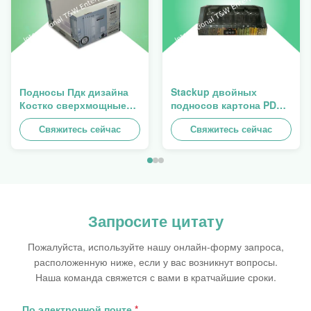
Подносы Пдк дизайна
Stackup двойных
Костко сверхмощные
подносов картона PDQ
Стакабле к продаже
стены сверхмощный
занавеса, нагрузки
Свяжитесь сейчас
для повышать специи/
Свяжитесь сейчас
100кгс
еду
Запросите цитату
Пожалуйста, используйте нашу онлайн-форму запроса,
расположенную ниже, если у вас возникнут вопросы.
Наша команда свяжется с вами в кратчайшие сроки.
По электронной почте
*