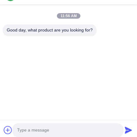
11:56 AM
Прикрепить файлы
Good day, what product are you looking for?
Выберите файлы
Вы можете загрузить до 5 файлов, размер каждого файла не
более 10 МБ
Отправить
Домой
Продукция
видео
VR Шоу
О нас
Экскурсия по фабрике
Контроль качества
Контакт с нами
Запросить расценки
© 2026 International T&W Enterprise Limited. All Rights Reserved.