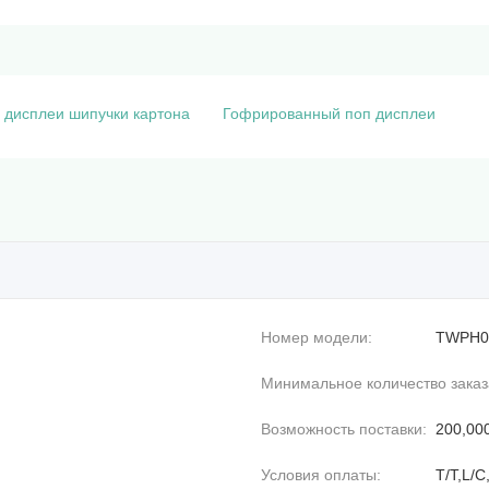
з дисплеи шипучки картона
Гофрированный поп дисплеи
Номер модели:
TWPH0
Минимальное количество заказ
Возможность поставки:
200,00
Условия оплаты:
T/T,L/C