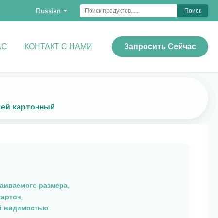
Russian
Поиск
АС
КОНТАКТ С НАМИ
Запросить Сейчас
лей картонный
аиваемого размера
,
картон
,
й видимостью