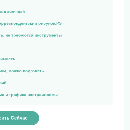
долговечный
корреспондентский рисунок,PS
ть, не требуются инструменты
димость
6см, можно подгонять
мый
ма и графика настраиваемы
сить Сейчас