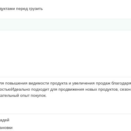
одуктами перед грузить
ля повышения видимости продукта и увеличения продаж благодар
ьностьюИдеально подходит для продвижения новых продуктов, сез
кательный опыт покупок.
щадей
ановки