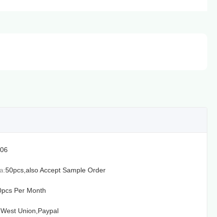
06
а:
50pcs,also Accept Sample Order
0pcs Per Month
,West Union,Paypal