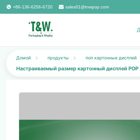
+86-136-6256-6720
sales01@tnwpop.com
Домой
продукты
поп картонные дисплей
Настраиваемый размер картонный дисплей POP 