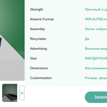
Strength:
Прочный и 
Artwork Format:
PDF,AI,PSD,
Assembly:
Легко собра
Recyclabe:
Да
Advertizing:
Высокая ви
Size:
В50*Д25*Х13
Dimensions:
Настраивае
Customization:
Размер, фор
>
Запро