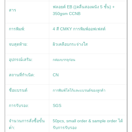
ฟลอยต์ EB ((คลื่นสองผนัง 5 ชั้น) +
สาร
350gsm CCNB
การพิมพ์:
4 สี CMKY การพิมพ์ออฟเฟสต์
จบสุดท้าย:
ผิวเคลือบกระจ่างใส
กล่องบรรจุก่อน
อุปกรณ์เสริม:
สถานที่กําเนิด:
CN
การพิมพ์โลโก้และแบรนด์ของลูกค้า
ชื่อแบรนด์
การรับรอง:
SGS
จํานวนการสั่งซื้อขั้น
50pcs, small order & sample order ได้
ต่ํา:
รับการรับรอง