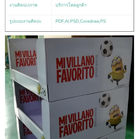
งานศิลปะ/ภาพ
บริการโดยลูกค้า
รูปแบบงานศิลปะ
PDF,AI,PSD,Coredraw,PS