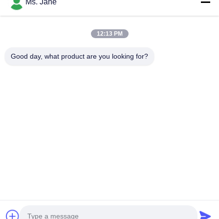
Ms. Jane
12:13 PM
แนบไฟล์
Good day, what product are you looking for?
เลือกไฟล์
คุณสามารถอัพโหลดไฟล์ได้สูงสุด 5 รายการ และขนาดไฟล์แต่ละรายการ
สูงสุด 10M
ส่ง
บ้าน
สินค้า
วิดีโอ
รายการ VR
เกี่ยวกับเรา
ทัวร์โรงงาน
การควบคุมคุณภาพ
ติดต่อเรา
ขอใบเสนอราคา