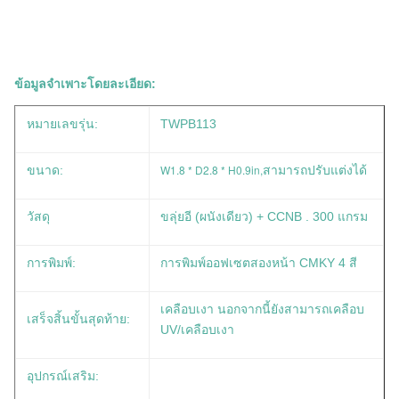
ข้อมูลจำเพาะโดยละเอียด:
หมายเลขรุ่น:
TWPB113
W1.8 * D2.8 * H0.9in,
ขนาด:
สามารถปรับแต่งได้
วัสดุ
ขลุ่ยอี (ผนังเดียว) + CCNB . 300 แกรม
การพิมพ์:
การพิมพ์ออฟเซตสองหน้า CMKY 4 สี
เคลือบเงา นอกจากนี้ยังสามารถเคลือบ
เสร็จสิ้นขั้นสุดท้าย:
UV/เคลือบเงา
อุปกรณ์เสริม: