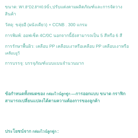
W1.8*D2.8*H0.9นิ้ว
ขนาด:
,ปรับแต่งตามผลิตภัณฑ์และการจัดวาง
สินค้า
วัสดุ: ขลุ่ยอี (ผนังเดียว) + CCNB . 300 แกรม
การพิมพ์: ออฟเซ็ต 4C/0C นอกจากนี้ยังสามารถเป็น 5 สีหรือ 6 สี
การรักษาพื้นผิว: เคลือบ PP เคลือบเงาหรือเคลือบ PP เคลือบเงาหรือ
เคลือบยูวี
การบรรจุ: บรรจุภัณฑ์แบบแบนจำนวนมาก
ข้อกำหนดทั้งหมดของ
—การออกแบบ ขนาด กราฟิก
กล่องไวน์ลูกฟูก
สามารถเปลี่ยนแปลงได้ตามความต้องการของลูกค้า
ประโยชน์จาก
:
กล่องไวน์ลูกฟูก