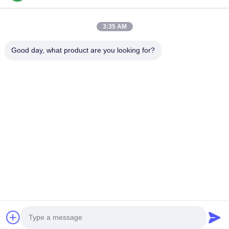
3:35 AM
Trang chủ
Các sản phẩm
Video
Chương trình VR
Về chúng tôi
Good day, what product are you looking for?
Tham quan nhà máy
Kiểm soát chất lượng
LIÊN HỆ VỚI CHÚNG TÔI
Yêu cầu báo giá
© 2026 International T&W Enterprise Limited. All Rights Reserved.