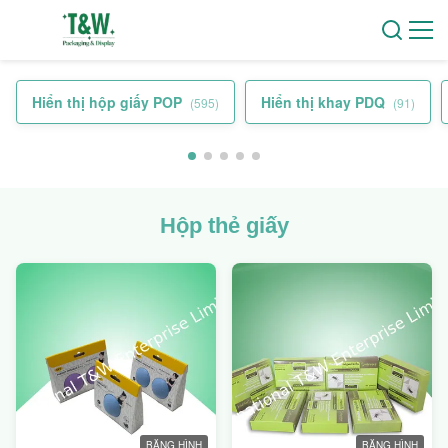
Hiển thị hộp giấy POP
Hiển thị khay PDQ
(595)
(91)
Hộp thẻ giấy
BĂNG HÌNH
BĂNG HÌNH