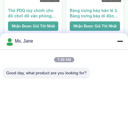
Thẻ PDQ tùy chỉnh cho
Bảng trưng bày bán lẻ 3.
đồ chơi đồ văn phòng
Bảng trưng bày di động
Vật liệu thân thiện với
với màu mẫu tùy chỉnh
môi trường bền cho giải
Nhận Được Giá Tốt Nhất
Nhận Được Giá Tốt Nhất
pháp
Ms. Jane
7:30 AM
Good day, what product are you looking for?
BĂNG HÌNH
Costco Backbag
Cardboard PDQ Trays,
Stackup Design PDQ
Display Boxes
Nhận Được Giá Tốt Nhất
Nhận Được Giá Tốt Nhất