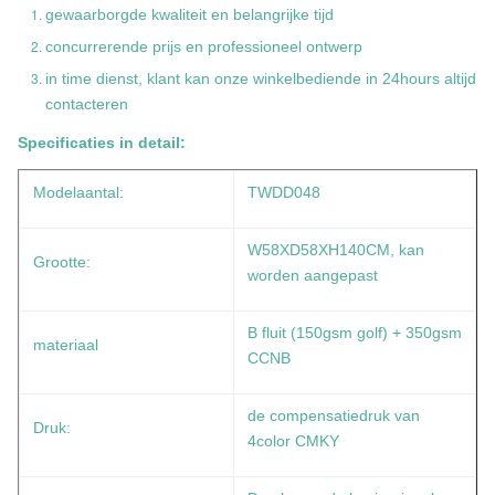
gewaarborgde kwaliteit en belangrijke tijd
concurrerende prijs en professioneel ontwerp
in time dienst, klant kan onze winkelbediende in 24hours altijd
contacteren
Specificaties in detail:
Modelaantal:
TWDD048
W58XD58XH140CM, kan
Grootte:
worden aangepast
B fluit (150gsm golf) + 350gsm
materiaal
CCNB
de compensatiedruk van
Druk:
4color CMKY