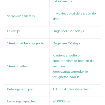
pakket enz. af
In vlakte, vanaf de eis van de
Verpakkingsdetails:
klant
Levertijd:
Ongeveer 12-15days
Steekproef belangrijke tijd
Ongeveer 2-5days
Klantenbehoefte om
steekproeflast te betalen die
Steekproeflast
wanneer
looppasmassaproduktie
terugbetaalbaar is
Betalingstermijnen:
T/T of L/C, Western Union
Leveringscapaciteit:
20,0000pcs