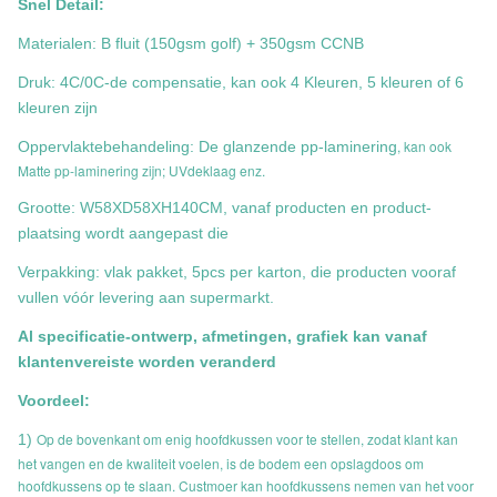
Snel Detail:
Materialen: B fluit (150gsm golf) + 350gsm CCNB
Druk: 4C/0C-de compensatie, kan ook 4 Kleuren, 5 kleuren of 6
kleuren zijn
, kan ook
Oppervlaktebehandeling: De glanzende pp-laminering
Matte pp-laminering zijn; UVdeklaag enz.
Grootte: W58XD58XH140CM, vanaf producten en product-
plaatsing wordt aangepast die
Verpakking: vlak pakket, 5pcs per karton, die producten vooraf
vullen vóór levering aan supermarkt.
Al specificatie-ontwerp, afmetingen, grafiek kan vanaf
klantenvereiste worden veranderd
Voordeel:
Op de bovenkant om enig hoofdkussen voor te stellen, zodat klant kan
1)
het vangen en de kwaliteit voelen, is de bodem een opslagdoos om
hoofdkussens op te slaan. Custmoer kan hoofdkussens nemen van het voor