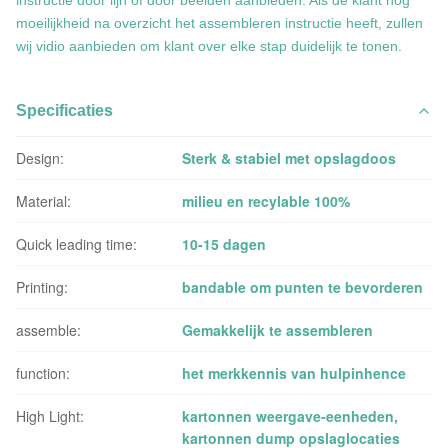
instructie door lijn of door beelden aanbieden. Als de klant nog
moeilijkheid na overzicht het assembleren instructie heeft, zullen
wij vidio aanbieden om klant over elke stap duidelijk te tonen.
Specificaties
Design:
Sterk & stabiel met opslagdoos
Material:
milieu en recylable 100%
Quick leading time:
10-15 dagen
Printing:
bandable om punten te bevorderen
assemble:
Gemakkelijk te assembleren
function:
het merkkennis van hulpinhence
High Light:
kartonnen weergave-eenheden
,
kartonnen dump opslaglocaties