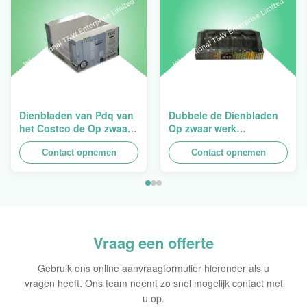
Dienbladen van Pdq van
Dubbele de Dienbladen
het Costco de Op zwaar
Op zwaar werk
werk berekende
berekende
Stapelbare Ontwerp aan
Contact opnemen
Opeenstapeling van het
Contact opnemen
het Verkopen van
Muurkarton PDQ voor het
Gordijn, Lading 100kgs
Bevorderen van
Kruiden/Voedsel
Vraag een offerte
Gebruik ons online aanvraagformulier hieronder als u
vragen heeft. Ons team neemt zo snel mogelijk contact met
u op.