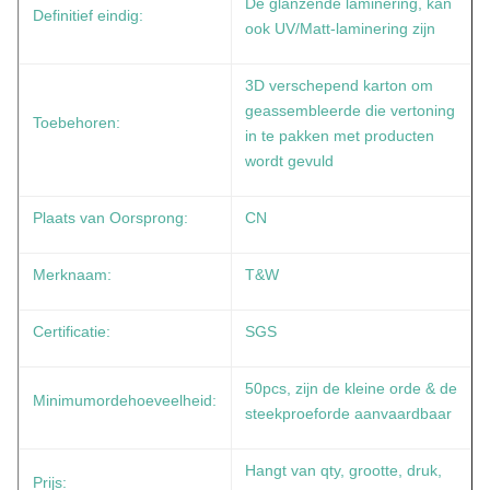
De glanzende laminering, kan
Definitief eindig:
ook UV/Matt-laminering zijn
3D verschepend karton om
geassembleerde die vertoning
Toebehoren:
in te pakken met producten
wordt gevuld
Plaats van Oorsprong:
CN
Merknaam:
T&W
Certificatie:
SGS
50pcs, zijn de kleine orde & de
Minimumordehoeveelheid:
steekproeforde aanvaardbaar
Hangt van qty, grootte, druk,
Prijs: