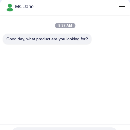
Ms. Jane
8:37 AM
Bijvoeg bestanden
Good day, what product are you looking for?
Selecteer bestanden
Je kunt maximaal 5 bestanden uploaden en elk bestand mag
maximaal 10 MB groot zijn.
Inzenden
Thuis
Producten
video's
VR-show
Over ons
Fabriekstocht
Kwaliteitscontrole
NEEM CONTACT MET ONS OP
Offerte Aanvragen