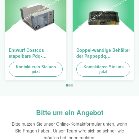
Entwurf Costcos
Doppel-wandige Behälter
stapelbare Pdq-
der Pappepdq
Hochleistungsbehälter
Hochleistungsstackup
zum Verkauf des
Kontaktieren Sie uns
für die Förderung von
Kontaktieren Sie uns
jetzt
jetzt
Vorhangs, Last 100kgs
Gewürzen/von
Nahrungsmitteln
Bitte um ein Angebot
Bitte nutzen Sie unser Online-Kontaktformular unten, wenn
Sie Fragen haben. Unser Team wird sich so schnell wie
möglich bei Ihnen melden.