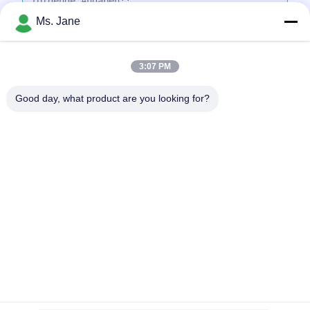
Ms. Jane
3:07 PM
Dateien anhängen
Good day, what product are you looking for?
Wählen Sie Dateien aus
Sie können bis zu 5 Dateien hochladen, wobei jede Datei maximal 10
MB groß sein darf.
Einreichen
Zu Hause
Produkte
Videos
VR-Show
Über uns
Werksbesichtigung
Qualitätskontrolle
KONTAKTIEREN SIE UNS
Angebot anfordern