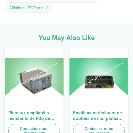
Affiche de POP ondulé
You May Also Like
Plateaux empilables
Empilement résistant de
résistants de Pdq de
doubles de mur plateaux
conception de Costco à
du carton PDQ pour
vendre le rideau, charge
Contactez-nous
favoriser des
Contactez-nous