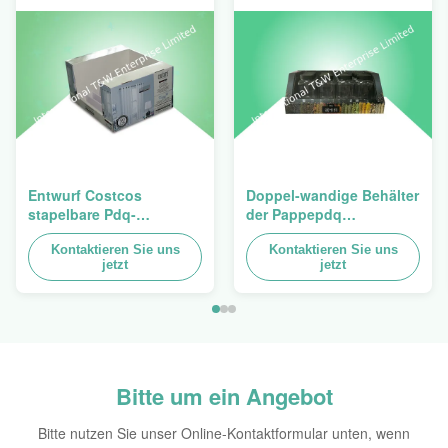
Entwurf Costcos
Doppel-wandige Behälter
stapelbare Pdq-
der Pappepdq
Hochleistungsbehälter
Hochleistungsstackup
zum Verkauf des
Kontaktieren Sie uns
für die Förderung von
Kontaktieren Sie uns
jetzt
jetzt
Vorhangs, Last 100kgs
Gewürzen/von
Nahrungsmitteln
Bitte um ein Angebot
Bitte nutzen Sie unser Online-Kontaktformular unten, wenn