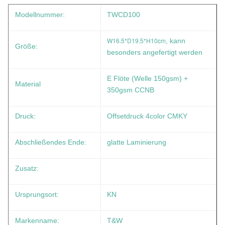
Modellnummer:
TWCD100
W16.5*D19.5*H10cm
, kann
Größe:
besonders angefertigt werden
E Flöte (Welle 150gsm) +
Material
350gsm CCNB
Druck:
Offsetdruck 4color CMKY
Abschließendes Ende:
glatte Laminierung
Zusatz:
Ursprungsort:
KN
Markenname:
T&W