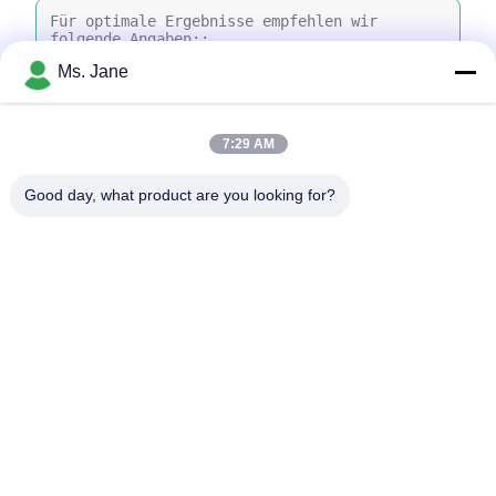
Ms. Jane
7:29 AM
Dateien anhängen
Good day, what product are you looking for?
Wählen Sie Dateien aus
Sie können bis zu 5 Dateien hochladen, wobei jede Datei maximal 10
MB groß sein darf.
Einreichen
Zu Hause
Produkte
Videos
VR-Show
Über uns
Werksbesichtigung
Qualitätskontrolle
KONTAKTIEREN SIE UNS
Angebot anfordern