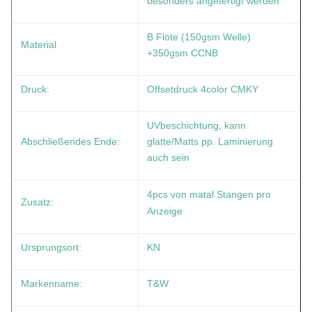
besonders angefertigt werden
B Flöte (150gsm Welle)
Material
+350gsm CCNB
Druck:
Offsetdruck 4color CMKY
UVbeschichtung, kann
Abschließendes Ende:
glatte/Matts pp. Laminierung
auch sein
4pcs von matal Stangen pro
Zusatz:
Anzeige
Ursprungsort:
KN
Markenname:
T&W