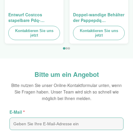
Entwurf Costcos
Doppel-wandige Behälter
stapelbare Pdq-
der Pappepdq
Hochleistungsbehälter
Hochleistungsstackup
zum Verkauf des
Kontaktieren Sie uns
für die Förderung von
Kontaktieren Sie uns
jetzt
jetzt
Vorhangs, Last 100kgs
Gewürzen/von
Nahrungsmitteln
Bitte um ein Angebot
Bitte nutzen Sie unser Online-Kontaktformular unten, wenn
Sie Fragen haben. Unser Team wird sich so schnell wie
möglich bei Ihnen melden.
E-Mail
*