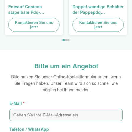
Entwurf Costcos
Doppel-wandige Behälter
stapelbare Pdq-
der Pappepdq
Hochleistungsbehälter
Hochleistungsstackup
zum Verkauf des
Kontaktieren Sie uns
für die Förderung von
Kontaktieren Sie uns
jetzt
jetzt
Vorhangs, Last 100kgs
Gewürzen/von
Nahrungsmitteln
Bitte um ein Angebot
Bitte nutzen Sie unser Online-Kontaktformular unten, wenn
Sie Fragen haben. Unser Team wird sich so schnell wie
möglich bei Ihnen melden.
E-Mail
*
Telefon / WhatsApp