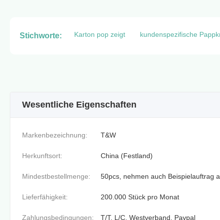
Karton pop zeigt
kundenspezifische Pappk
Stichworte:
Wesentliche Eigenschaften
Markenbezeichnung:
T&W
Herkunftsort:
China (Festland)
Mindestbestellmenge:
50pcs, nehmen auch Beispielauftrag 
Lieferfähigkeit:
200.000 Stück pro Monat
Zahlungsbedingungen:
T/T, L/C, Westverband, Paypal