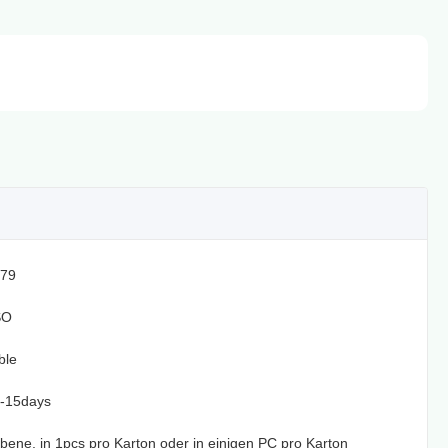
79
SO
ble
2-15days
Ebene, in 1pcs pro Karton oder in einigen PC pro Karton