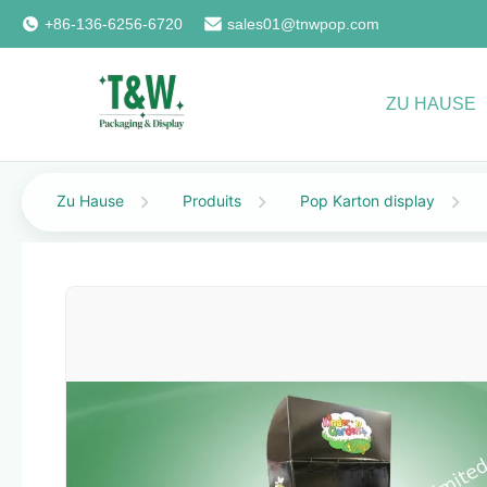
+86-136-6256-6720
sales01@tnwpop.com
ZU HAUSE
Zu Hause
Produits
Pop Karton display