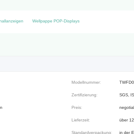
nallanzeigen
Wellpappe POP-Displays
Modellnummer:
TWFD0
Zertifizierung:
SGS, I
an
Preis:
negotia
Lieferzeit:
über 1
Standardverpackung:
in der 