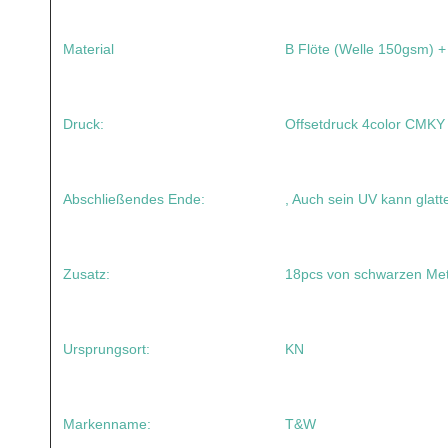
Material
B Flöte (Welle 150gsm)
Druck:
Offsetdruck 4color CMKY
Abschließendes Ende:
, Auch sein UV kann glat
Zusatz:
18pcs von schwarzen Met
Ursprungsort:
KN
Markenname:
T&W