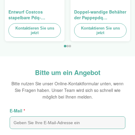
Entwurf Costcos
Doppel-wandige Behälter
stapelbare Pdq-
der Pappepdq
Hochleistungsbehälter
Hochleistungsstackup
zum Verkauf des
Kontaktieren Sie uns
für die Förderung von
Kontaktieren Sie uns
jetzt
jetzt
Vorhangs, Last 100kgs
Gewürzen/von
Nahrungsmitteln
Bitte um ein Angebot
Bitte nutzen Sie unser Online-Kontaktformular unten, wenn
Sie Fragen haben. Unser Team wird sich so schnell wie
möglich bei Ihnen melden.
E-Mail
*