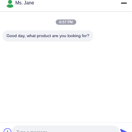
Ms. Jane
6:57 PM
Dateien anhängen
Good day, what product are you looking for?
Wählen Sie Dateien aus
Sie können bis zu 5 Dateien hochladen, wobei jede Datei maximal 10
MB groß sein darf.
Einreichen
Zu Hause
Produkte
Videos
VR-Show
Über uns
Werksbesichtigung
Qualitätskontrolle
KONTAKTIEREN SIE UNS
Angebot anfordern