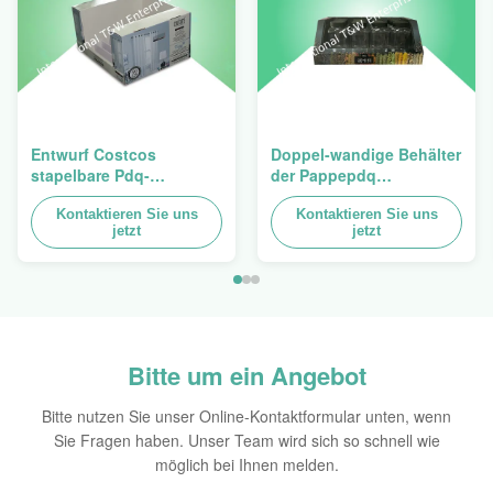
Entwurf Costcos
Doppel-wandige Behälter
stapelbare Pdq-
der Pappepdq
Hochleistungsbehälter
Hochleistungsstackup
zum Verkauf des
Kontaktieren Sie uns
für die Förderung von
Kontaktieren Sie uns
jetzt
jetzt
Vorhangs, Last 100kgs
Gewürzen/von
Nahrungsmitteln
Bitte um ein Angebot
Bitte nutzen Sie unser Online-Kontaktformular unten, wenn
Sie Fragen haben. Unser Team wird sich so schnell wie
möglich bei Ihnen melden.