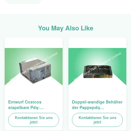
You May Also Like
Entwurf Costcos
Doppel-wandige Behälter
stapelbare Pdq-
der Pappepdq
Hochleistungsbehälter
Hochleistungsstackup
zum Verkauf des
Kontaktieren Sie uns
für die Förderung von
Kontaktieren Sie uns
jetzt
jetzt
Vorhangs, Last 100kgs
Gewürzen/von
Nahrungsmitteln