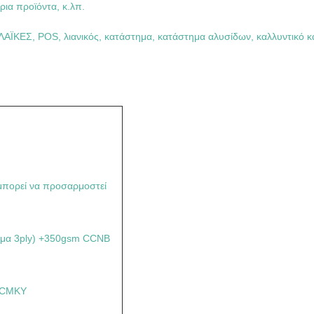
ρια προϊόντα, κ.λπ.
ΑΪΚΕΣ, POS, λιανικός, κατάστημα, κατάστημα αλυσίδων, καλλυντικό κ
 μπορεί να προσαρμοστεί
κύμα 3ply) +350gsm CCNB
s CMKY