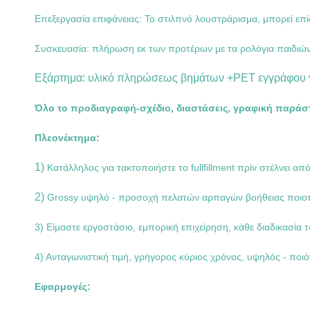
Επεξεργασία επιφάνειας: Το στιλπνό λουστράρισμα, μπορεί επί
Συσκευασία: πλήρωση εκ των προτέρων με τα ρολόγια παιδιών
Εξάρτημα: υλικό πληρώσεως βημάτων +PET εγγράφου γι
Όλο το προδιαγραφή-σχέδιο, διαστάσεις, γραφική παρά
Πλεονέκτημα:
1)
Κατάλληλος για τακτοποιήστε το fullfillment πρίν στέλνει α
2)
Grossy υψηλό - προσοχή πελατών αρπαγών βοήθειας ποιοτι
3) Είμαστε εργοστάσιο, εμπορική επιχείρηση, κάθε διαδικασία
4) Ανταγωνιστική τιμή, γρήγορος κύριος χρόνος, υψηλός - ποιό
Εφαρμογές: