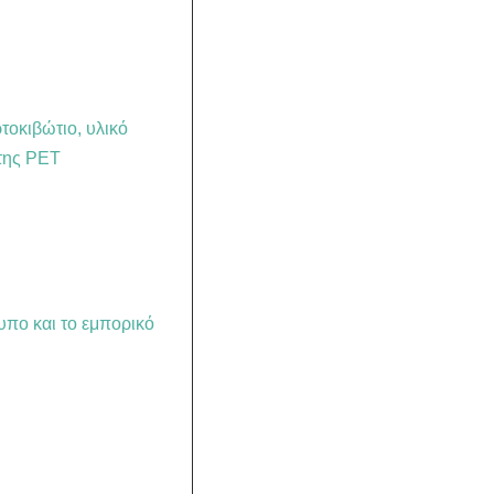
οκιβώτιο, υλικό
της PET
υπο και το εμπορικό