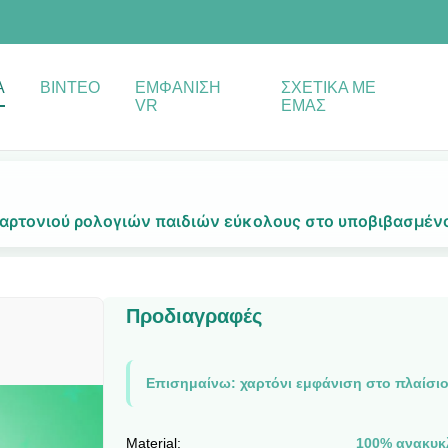
Α
ΒΊΝΤΕΟ
ΕΜΦΆΝΙΣΗ
ΣΧΕΤΙΚΆ ΜΕ
VR
ΕΜΆΣ
 χαρτονιού ρολογιών παιδιών εύκολους στο υποβιβασμέν
Προδιαγραφές
Επισημαίνω:
χαρτόνι εμφάνιση στο πλαίσι
Material:
100% ανακυκ