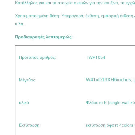
Κατάλληλος για και τα στοιχεία σκευών για την κουζίνα, τα εγχώ
Χρησιμοποιημένη θέση: Υπεραγορά, έκθεση, εμπορική έκθεση Λ
κ.λπ.
Προδιαγραφές λεπτομερώς:
Πρότυπος αριθμός:
TWPT054
W41xD13XH6inches
Μέγεθος:
,
υλικό
Φλάουτο Ε (single-wall 
Εκτύπωση:
εκτύπωση όφσετ 4color