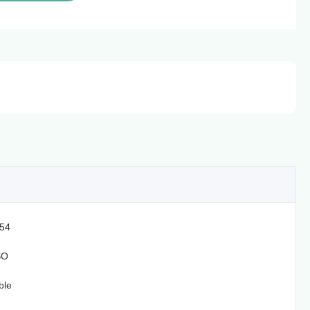
54
SO
ble