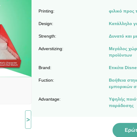
Printing:
φιλικό προς 
Design:
Κατάλληλο γ
Strength:
Δυνατό και μ
Adverstizing:
Μεγάλος χώρ
προϊόντων
Brand:
Ετικέτα Disne
Fuction:
Βοήθεια στη
εμπορικών 
Advantage:
Υψηλής ποιότ
παράδοσης
>
Ερώ