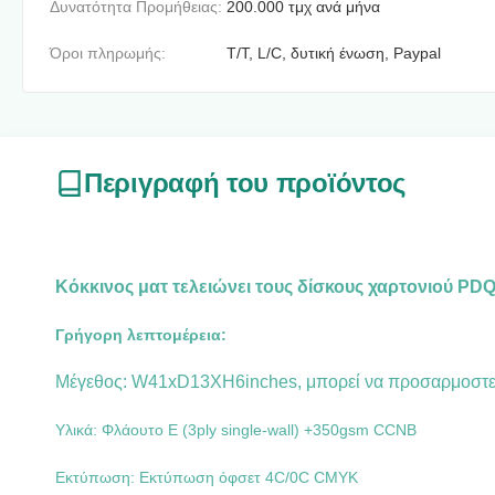
Δυνατότητα Προμήθειας:
200.000 τμχ ανά μήνα
Όροι πληρωμής:
T/T, L/C, δυτική ένωση, Paypal
Περιγραφή του προϊόντος
Κόκκινος ματ τελειώνει τους δίσκους χαρτονιού PD
Γρήγορη λεπτομέρεια:
Μέγεθος:
W41xD13XH6inches
, μπορεί να προσαρμοστε
Υλικά: Φλάουτο Ε (3ply single-wall) +350gsm CCNB
Εκτύπωση: Εκτύπωση όφσετ 4C/0C CMYK