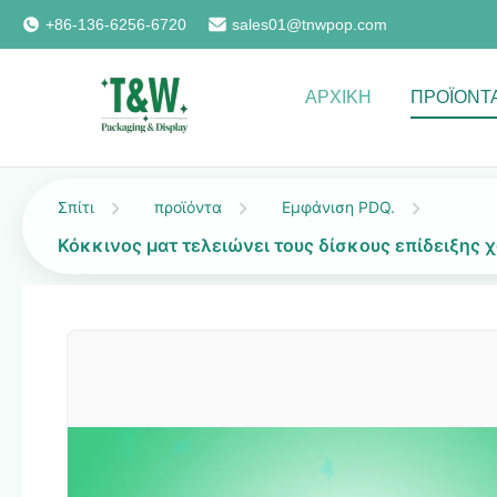
+86-136-6256-6720
sales01@tnwpop.com
ΑΡΧΙΚΉ
ΠΡΟΪΌΝΤ
Σπίτι
προϊόντα
Εμφάνιση PDQ.
Κόκκινος ματ τελειώνει τους δίσκους επίδειξης