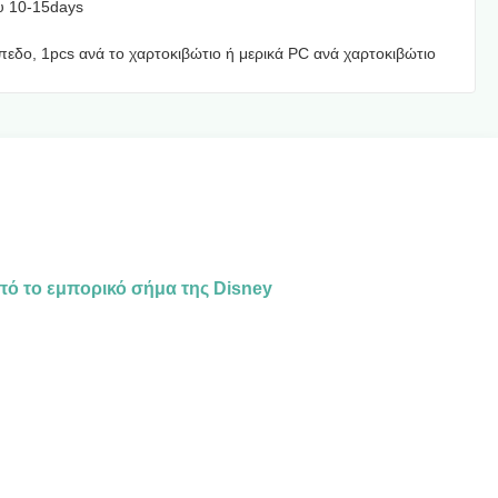
υ 10-15days
πεδο, 1pcs ανά το χαρτοκιβώτιο ή μερικά PC ανά χαρτοκιβώτιο
από το εμπορικό σήμα της Disney