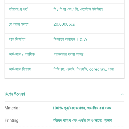
পরিশোধের শর্ত:
টি / টি বা এল / সি, ওয়েস্টার্ন ইউনিয়ন
যোগানের ক্ষমতা:
20,0000pcs
গঠন ডিজাইন
ডিজাইন করেছেন T & W
আর্টওয়ার্ক / গ্রাফিক
গ্রাহকদের দ্বারা অফার
আর্টওয়ার্ক বিন্যাস
পিডিএফ, এআই, পিএসডি, coredraw, থানা
বিশেষ উল্লেখ
Material:
100% পুনর্ব্যবহারযোগ্য, অবনমিত করা সহজ
Printing:
পরিবেশ বান্ধব এবং এসজিএস গুণমানের প্রমাণ