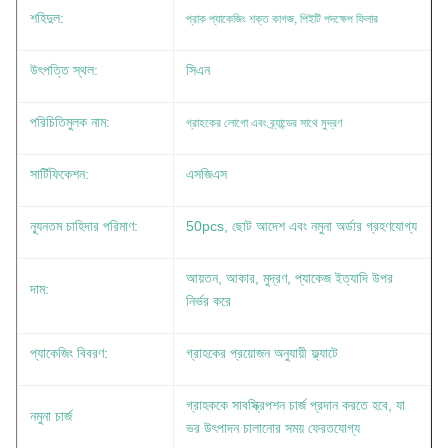
প্রাক প্যাকেজিং শক্ত কাগজ, পিইটি পদক্ষেপ ফিলার
শহিদুল:
উৎপত্তি স্থল:
সিএন
গ্রাহকের লোগো এবং ব্র্যান্ডের সাথে মুদ্রণ
পরিচিতিমুলক নাম:
সার্টিফিকেশন:
এসজিএস
ন্যূনতম চাহিদার পরিমাণ:
50pcs, ছোট আদেশ এবং নমুনা অর্ডার গ্রহণযোগ্য
আয়তন, আকার, মুদ্রণ, প্যাকেজ ইত্যাদি উপর
দাম:
নির্ভর করে
প্যাকেজিং বিবরণ:
গ্রাহকের প্রয়োজন অনুযায়ী ফ্ল্যাটে
গ্রাহককে সাবস্ক্রিপশন চার্জ প্রদান করতে হবে, যা
নমুনা চার্জ
ভর উৎপাদন চালানোর সময় ফেরতযোগ্য