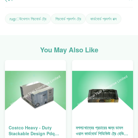
rugেউখেলান পিচবোর্ড ট্রে
পিচবোর্ড প্রদর্শন ট্রে
কার্ডবোর্ড প্রদর্শন বক্স
You May Also Like
Costco Heavy - Duty
মশলা/খাদ্যের প্রচারের জন্য ডাবল
Stackable Design Pdq
ওয়াল কার্ডবোর্ড পিডিকিউ ট্রে হেভি