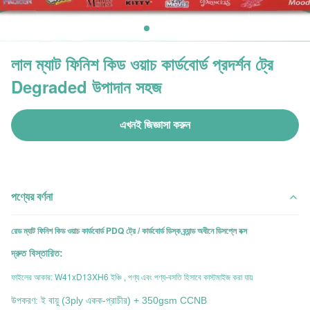
লাল ম্যাট ফিনিশ কিড ওয়াচ কার্ডবোর্ড প্রদর্শন ট্রে
Degraded উপাদান সহজ
এখনই জিজ্ঞাসা করুন
পণ্যের বর্ণনা
রেড ম্যাট ফিনিশ কিড ওয়াচ কার্ডবোর্ড PDQ ট্রে / কার্ডবোর্ড ডিস্ক ব্র্যান্ড অধীনে ডিসপ্লে বক্স
দ্রুত বিস্তারিত:
W41xD13XH6 ইঞ্চি
ফাইলের আকার:
, পণ্য এবং পণ্য-বসতি হিসাবে কাস্টমাইজ করা যায়
উপকরণ: ই বায়ু (3ply একক-প্রাচীর) + 350gsm CCNB