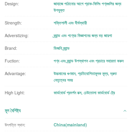
Design:
জাহাজে পাঠানোর আগে প্রাক-ফিলিং পণ্যগুলির জন্য
উপযুক্ত
Strength:
শক্তিশালী এবং দীর্ঘস্থায়ী
Adverstizing:
ব্র্যান্ড এবং পণ্যের বিজ্ঞাপনের জন্য বড় জায়গা
Brand:
ডিজনি ব্র্যান্ড
Fuction:
পণ্য এবং ব্র্যান্ড উপস্থাপন এবং প্রচারে সহায়তা করুন
Advantage:
উচ্চমানের গুণমান, প্রতিযোগিতামূলক মূল্য, দ্রুত
নেতৃত্বের সময়
High Light:
কার্ডবোর্ড প্রদর্শন বক্স
,
ঢেউতোলা কার্ডবোর্ড ট্রে
মূল বৈশিষ্ট্য
উৎপত্তি স্থান:
China(mainland)