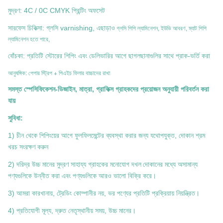
মুদ্রণ: 4C / 0C CMYK প্রিন্টিং অফসেট
সারফেস চিকিত্সা: গ্লসি varnishing, এছাড়াও
গ্লসি পিপি ল্যামিনেশন, ইউভি আবরণ, ম্যাট পিপি
ল্যামিনেশন হতে পারে,
বোঁচকা: প্রতিটি স্টোরের শিপিং এবং ডেলিভারির আগে ছাগলছানাগুলির সাথে প্রাক-ভর্তি করা
আনুষঙ্গিক: পেপার স্ট্রিপ + পিএইচ ফিলার বাচ্চাদের রাখা
সমস্ত স্পেসিফিকেশন-ডিজাইন, মাত্রা, গ্রাফিক্স গ্রাহকদের প্রয়োজন অনুযায়ী পরিবর্তন করা
যায়
সুবিধা:
1) চীন থেকে শিপিংয়ের আগে ফুলফিলমেন্টের ব্যবস্থা করার জন্য যথোপযুক্ত, দোকান শ্রম
খরচ সংরক্ষণ করুন
2) দরিদ্র উচ্চ মানের মুদ্রণ সাহায্য গ্রাহকের মনোযোগ দখল
দোকানের মধ্যে অসামান্য
পণ্যগুলিকে উন্নীত করা এবং পণ্যগুলিকে আরও ভালো বিক্রি করে।
3) আমরা কারখানায়, ট্রেডিং কোম্পানীর নয়, ভর পণ্যের প্রতিটি প্রক্রিয়ায় নিয়ন্ত্রিত।
4) প্রতিযোগী মূল্য, দ্রুত নেতৃস্থানীয় সময়, উচ্চ মানের।