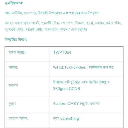
অ্যাপ্লিকেশন:
সজ্জা আইটেম, হোম পণ্য, ইত্যাদি উপস্থাপন এবং প্রচারের জন্য উপযুক্ত
ব্যবহৃত স্থান: সুপার মার্কেট, প্রদর্শনী, ট্রেড শো পোপ, পিওএস, খুচরা, দোকান, চেইন স্টোর,
প্রসাধনী স্টোর, ফার্মেসী স্টোর, হাসপাতাল, অফিস / হোম ইত্যাদি
বিস্তারিত বিবরণ:
মডেল নম্বার:
TWPT054
W41xD13XH6inches
আকার:
, কাস্টমাইজ করা যায়
ই বানের বাটি (3ply একক প্রাচীর তরঙ্গ) +
উপাদান
350gsm CCNB
মুদ্রণ:
4colors CMKY প্রিন্টিং অফসেট
ফাইনাল ফিনিস:
ম্যাট varnishing