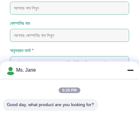
কোম্পানির নাম
অনুসন্ধান বার্তা
*
Ms. Jane
6:26 PM
ফাইল যুক্ত করুন
Good day, what product are you looking for?
ফাইল নির্বাচন করুন
আপনি সর্বোচ্চ ৫টি ফাইল আপলোড করতে পারেন এবং প্রতিটি ফাইলের আকার ১০এমবি (10MB)
পর্যন্ত হতে পারবে