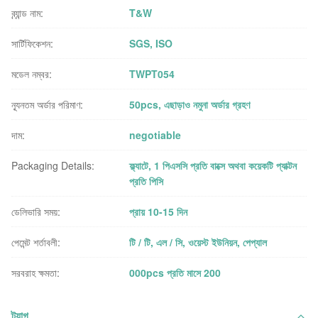
ব্র্যান্ড নাম:
T&W
সার্টিফিকেশন:
SGS, ISO
মডেল নম্বর:
TWPT054
ন্যূনতম অর্ডার পরিমাণ:
50pcs, এছাড়াও নমুনা অর্ডার গ্রহণ
দাম:
negotiable
Packaging Details:
ফ্ল্যাটে, 1 পিএসসি প্রতি বাক্সে অথবা কয়েকটি প্যাক্টন
প্রতি পিসি
ডেলিভারি সময়:
প্রায় 10-15 দিন
পেমেন্ট শর্তাবলী:
টি / টি, এল / সি, ওয়েস্ট ইউনিয়ন, পেপ্যাল
সরবরাহ ক্ষমতা:
000pcs প্রতি মাসে 200
ট্যাগ