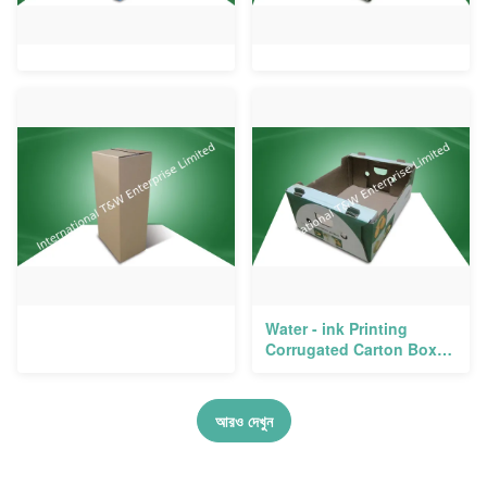
Water - ink Printing
Corrugated Carton Boxes
, Recyclable Paper Box
for Shipment
আরও দেখুন