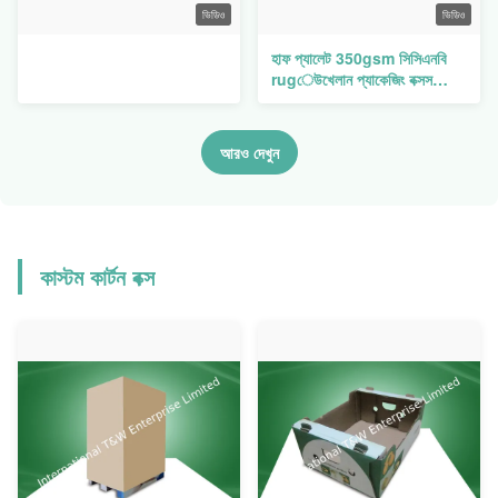
ভিডিও
ভিডিও
হাফ প্যালেট 350gsm সিসিএনবি
rugেউখেলান প্যাকেজিং বক্সস
এসজিএস খেলনাগুলির জন্য
আরও দেখুন
কাস্টম কার্টন বক্স