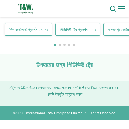
পিপ কার্ডবোর্ড প্রদর্শন
পিডিকিউ ট্রে প্রদর্শন
কাগজ প্যাকেজিং 
(595)
(90)
উপহারের জন্য পিডিকিউ ট্রে
বাড়ি
পণ্য
ভিডিও
ভিআর শো
আমাদের সম্বন্ধে
কারখানা পরিদর্শন
মান নিয়ন্ত্রণ
যোগাযোগ করুন
একটি উদ্ধৃতি অনুরোধ করুন
© 2026 International T&W Enterprise Limited. All Rights Reserved.