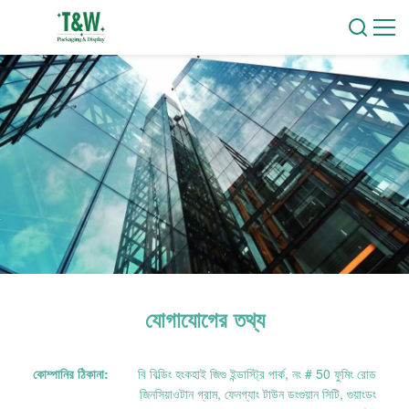
যোগাযোগের তথ্য
কোম্পানির ঠিকানা:
বি বিল্ডিং হংকহাই জিগু ইন্ডাস্ট্রি পার্ক, নং # 50 ফুমিং রোড
জিনসিয়াওটান গ্রাম, ফেনগ্যাং টাউন ডংগুয়ান সিটি, গুয়াংডং