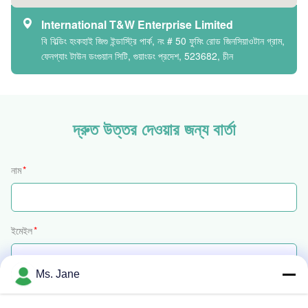
International T&W Enterprise Limited
বি বিল্ডিং হংকহাই জিগু ইন্ডাস্ট্রি পার্ক, নং # 50 ফুমিং রোড জিনসিয়াওটান গ্রাম,
ফেনগ্যাং টাউন ডংগুয়ান সিটি, গুয়াংডং প্রদেশ, 523682, চীন
দ্রুত উত্তর দেওয়ার জন্য বার্তা
নাম
*
ইমেইল
*
Ms. Jane
ফোন / হোয়াটসঅ্যাপ