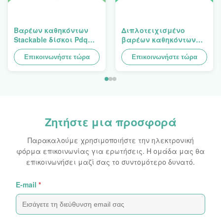
Βαρέων καθηκόντων
Διπλοτειχισμένο
Stackable δίσκοι Pdq
βαρέων καθηκόντων
σχεδίου Costco στην
Stackup δίσκων
πώληση της κουρτίνας,
Επικοινωνήστε τώρα
χαρτονιού PDQ για την
Επικοινωνήστε τώρα
φορτίο 100kgs
προαγωγή των
καρυκευμάτων/των
τροφίμων
Ζητήστε μια προσφορά
Παρακαλούμε χρησιμοποιήστε την ηλεκτρονική
φόρμα επικοινωνίας για ερωτήσεις. Η ομάδα μας θα
επικοινωνήσει μαζί σας το συντομότερο δυνατό.
Ε-mail
*