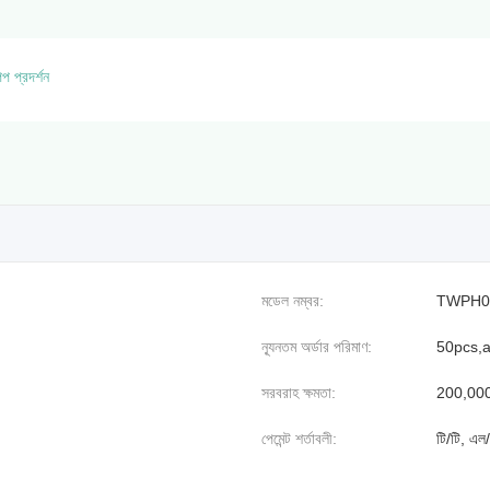
প্রদর্শন
মডেল নম্বর:
TWPH0
ন্যূনতম অর্ডার পরিমাণ:
50pcs,a
সরবরাহ ক্ষমতা:
200,00
পেমেন্ট শর্তাবলী:
টি/টি, এল/