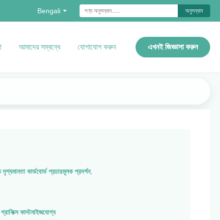
Bengali
অনুসন্ধান
ো
আমাদের সম্বন্ধে
যোগাযোগ করুন
এখনই জিজ্ঞাসা করুন
চ দৃশ্যমানতা কার্ডবোর্ড প্রচারমূলক প্রদর্শন
,
রাফিক্স কাস্টমাইজযোগ্য