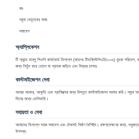
রঙ
নমুনা নেতৃত্বের সময়
সমাবেশ
অ্যাপ্লিকেশন
টি অ্যান্ড ডাব্লু পিওপি কার্ডবোর্ড ডিসপ্লে (মডেলঃ টিডব্লিউপিএইচ০০৬) খুচরা পরিবেশ, 
জন্য নিখুঁত করে তোলে যা গ্রাহক জড়িত এবং বিক্রয় চালায়.
কাস্টমাইজেশন সেবা
আমরা আকার, আকৃতি এবং গ্রাফিক্সের জন্য বিস্তৃত কাস্টমাইজেশন অফার করি। নমুনা অর্ডার
দিনের মধ্যে ডেলিভারি।
সহায়তা ও সেবা
আমাদের ডিসপ্লে সহজ সমাবেশ এবং টেকসই নির্মাণ বৈশিষ্ট্য। রক্ষণাবেক্ষণের জন্য, শুধুমাত্
উপলব্ধ.