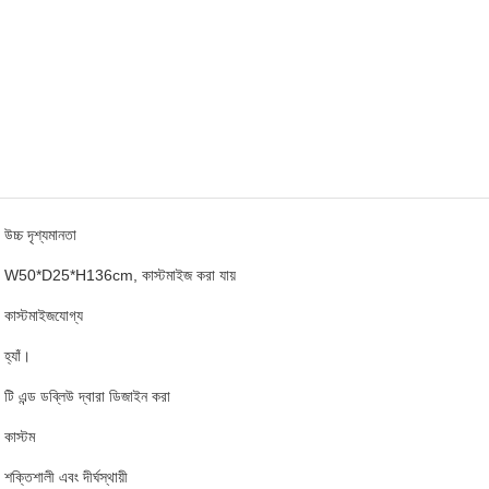
উচ্চ দৃশ্যমানতা
W50*D25*H136cm, কাস্টমাইজ করা যায়
কাস্টমাইজযোগ্য
হ্যাঁ।
টি এন্ড ডব্লিউ দ্বারা ডিজাইন করা
কাস্টম
শক্তিশালী এবং দীর্ঘস্থায়ী