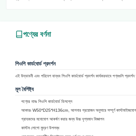
পণ্যের বর্ণনা
পিওপি কার্ডবোর্ড প্রদর্শন
এই উদ্ভাবনী এবং পরিবেশ বান্ধব পিওপি কার্ডবোর্ড প্রদর্শন কার্যকরভাবে পণ্যগুলি প্রদর
মূল বৈশিষ্ট্য
পণ্যের নামঃ পিওপি কার্ডবোর্ড ডিসপ্লে
আকারঃ W50*D25*H136cm, আপনার প্রয়োজন অনুসারে সম্পূর্ণ কাস্টমাইজযোগ
গ্রাহকদের মনোযোগ আকর্ষণ করার জন্য উচ্চ দৃশ্যমান বিজ্ঞাপন
কাস্টম লোগো মুদ্রণ উপলব্ধ