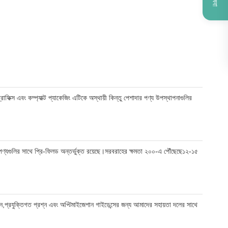
িক্স এবং কম্প্যাক্ট প্যাকেজিং এটিকে অস্থায়ী কিন্তু পেশাদার পণ্য উপস্থাপনাগুলির
বা পণ্যগুলির সাথে প্রি-ফিলড অন্তর্ভুক্ত রয়েছে।সরবরাহের ক্ষমতা ২০০-এ পৌঁছেছে১২-১৫
্রদান,প্রযুক্তিগত প্রশ্ন এবং অপ্টিমাইজেশান গাইডেন্সের জন্য আমাদের সহায়তা দলের সাথে