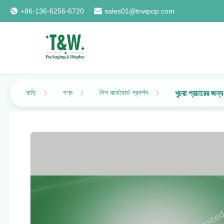
+86-136-6256-6720
sales01@tnwpop.com
বাড়ি
পণ্য
পিপ কার্ডবোর্ড প্রদর্শন
খুচরা প্রচারের জন্