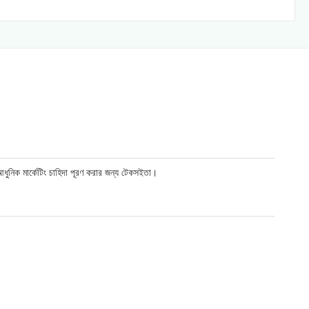
 আধুনিক মার্কেটিং চাহিদা পূরণ করার জন্য টেকসইতা।