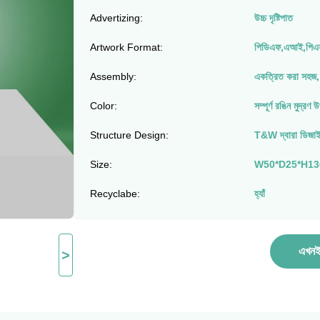
Advertizing:
উচ্চ দৃষ্টিপাত
Artwork Format:
পিডিএফ,এআই,পিএস
Assembly:
একত্রিত করা সহজ, 
Color:
সম্পূর্ণ রঙিন মুদ্রণ 
Structure Design:
T&W দ্বারা ডিজাইন
Size:
W50*D25*H136cm
Recyclabe:
হ্যাঁ
এখনই 
>