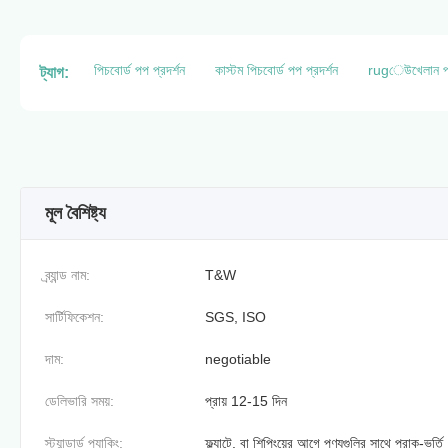
পিচবোর্ড পপ প্রদর্শন
কাস্টম পিচবোর্ড পপ প্রদর্শন
rugেউখেলান পপ 
ট্যাগ:
মূল বৈশিষ্ট্য
ব্র্যান্ড নাম:
T&W
সার্টিফিকেশন:
SGS, ISO
দাম:
negotiable
ডেলিভারি সময়:
প্রায় 12-15 দিন
স্ট্যান্ডার্ড প্যাকিং:
ফ্ল্যাটে, বা শিপিংয়ের আগে পণ্যগুলির সাথে প্রাক-ভর্তি