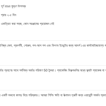
পূর্ণ রঙের মুদ্রণ উপলব্ধ
প্রায় ২-৫ দিন
একত্রিত করা সহজ, কোন সরঞ্জামের প্রয়োজন নেই
বাণিজ্য মেলা, প্রদর্শনী, শোরুম, পপ-আপ শপ এবং বিপণন ইভেন্টের জন্য আদর্শ।এর কাস্টমাইজযোগ্য গ্রাফ
 গ্রহণের সাথে সর্বনিম্ন অর্ডার পরিমাণ 50 টুকরা। প্যাকেজিং বিকল্পগুলির মধ্যে ফ্ল্যাট প্যাকেজ 
র একটি শুকনো কাপড় দিয়ে পরিষ্কার। আমরা শিপিং ক্ষতি বা উত্পাদন ত্রুটি জন্য ওয়ারেন্টি সমর্থন প