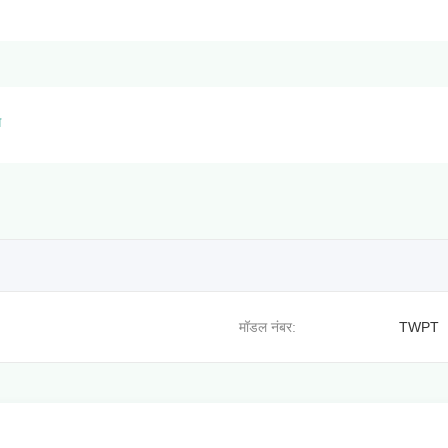
स
मॉडल नंबर:
TWPT