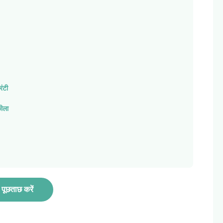
रंटी
ीला
पूछताछ करें