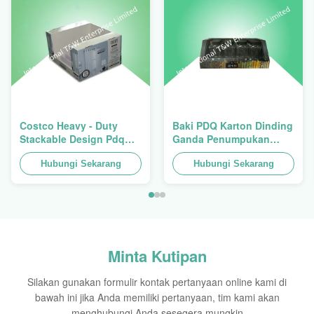
Costco Heavy - Duty
Baki PDQ Karton Dinding
Stackable Design Pdq
Ganda Penumpukan
Trays To Selling Curtain ,
Tugas Berat Untuk
Load 100kgs
Hubungi Sekarang
Mempromosikan
Hubungi Sekarang
Rempah-
rempah/Makanan
Minta Kutipan
Silakan gunakan formulir kontak pertanyaan online kami di
bawah ini jika Anda memiliki pertanyaan, tim kami akan
menghubungi Anda sesegera mungkin