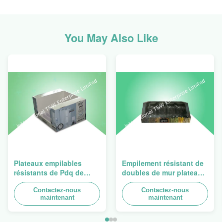
You May Also Like
Plateaux empilables
Empilement résistant de
résistants de Pdq de
doubles de mur plateaux
conception de Costco à
du carton PDQ pour
vendre le rideau, charge
Contactez-nous
favoriser des
Contactez-nous
maintenant
maintenant
100kgs
épices/nourritures