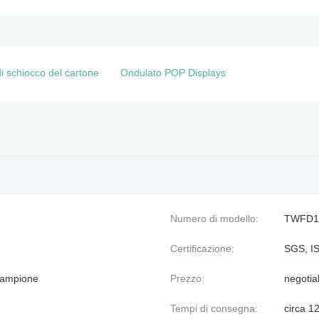
i schiocco del cartone
Ondulato POP Displays
Numero di modello:
TWFD1
Certificazione:
SGS, I
 campione
Prezzo:
negotia
Tempi di consegna:
circa 1