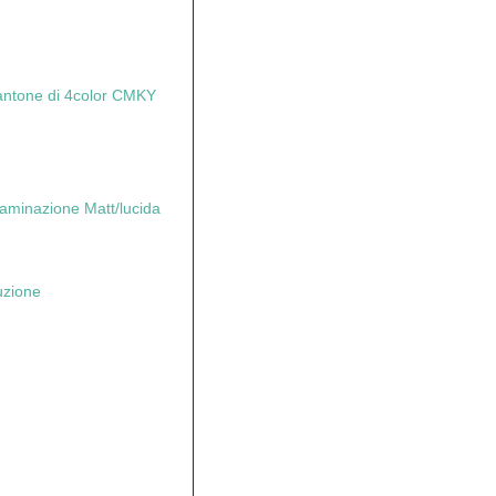
pantone di 4color CMKY
laminazione Matt/lucida
ruzione