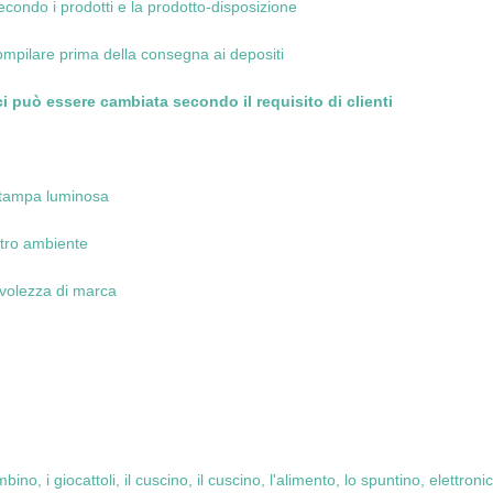
ndo i prodotti e la prodotto-disposizione
ompilare prima della consegna ai depositi
ci può essere cambiata secondo il requisito di clienti
 stampa luminosa
stro ambiente
evolezza di marca
o, i giocattoli, il cuscino, il cuscino, l'alimento, lo spuntino, elettroni