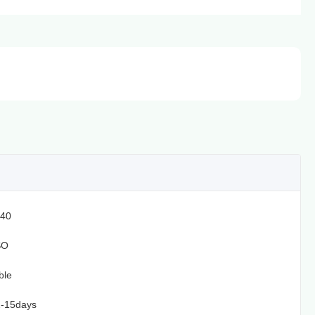
40
SO
ble
2-15days