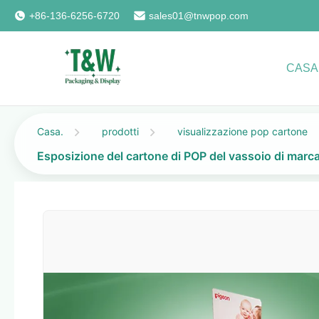
+86-136-6256-6720
sales01@tnwpop.com
CASA
Casa.
prodotti
visualizzazione pop cartone
Esposizione del cartone di POP del vassoio di marca