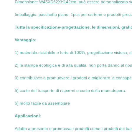
Dimensione: W45XD62XH142cm, può essere personalizzato seco
Imballaggio: pacchetto piano, 1pcs per cartone o prodotti prec
Tutta la specificazione-progettazione, le dimensioni, grafi
Vantaggio:
1) materiale riciclabile e forte di 100%, progettazione vistosa,
2) la stampa ecologica e di alta qualità, non porta danno al no
3) contribuisce a promuovere i prodotti e migliorare la consap
5) costo del trasporto di risparmi e costo della manodopera.
6) molto facile da assemblare
Applicazioni:
Adatto a presente e promuova i prodotti come i prodotti del bambin