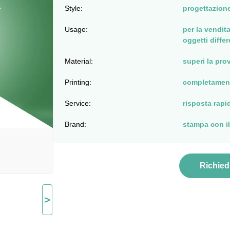
Style:
progettazion
Usage:
per la vendit
oggetti diffe
Material:
superi la pro
Printing:
completament
Service:
risposta rapi
Brand:
stampa con il
Richied
>