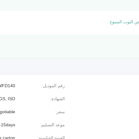
 البوب ​​المموج
رقم الموديل:
WFD140
الشهادة:
GS, ISO
سعر:
gotiable
موعد التسليم:
-15days
العبوة القياسية:
er carton