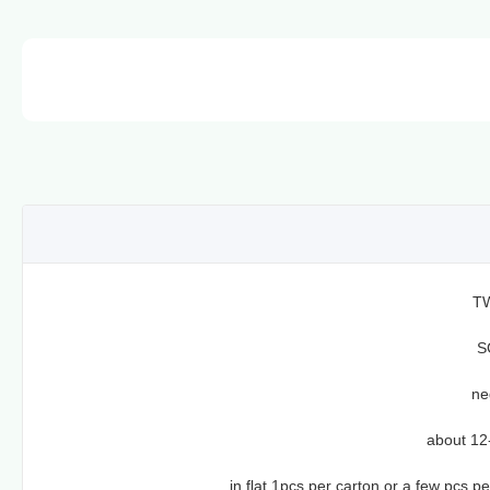
T
S
ne
about 12
in flat,1pcs per carton or a few pcs p