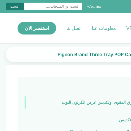
Arabic
البحث
معلومات عنا
اتصل بنا
استفسر الآن
Pigeon Brand Three Tray POP Car
ق المقوى
,
وتكديس عرض الكرتون البوب
تكديس