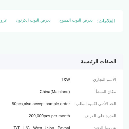
يعرض البوب ​​المموج
يعرض البوب ​​الكرتون
عروض
العلامات:
الصفات الرئيسية
الاسم التجاري:
T&W
مكان المنشأ:
China(Mainland)
الحد الأدنى لكمية الطلب:
50pcs,also accept sample order
القدرة على العرض:
200,000pcs per month
شروط الدفع:
T/T , L/C , West Union , Paypal