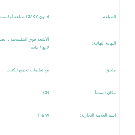
الطباعة:
4 لون CMKY طباعة أوفست + لون واحد بانتون
الأشعة فوق البنفسجية ، أيضا
النهاية النهائية:
لامع / مات
ملحق:
مع تعليمات تجميع الكتيب
مكان المنشأ:
CN
اسم العلامة التجارية:
T & W