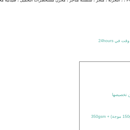
ي 24hours
الطبقة البيضاء ب الناي (150gsm موجة) + 350gsm