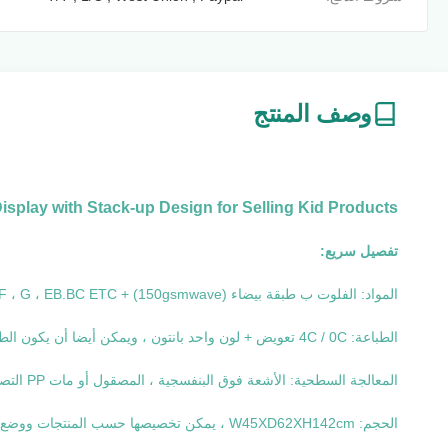
وصف المنتج
play with Stack-up Design for Selling Kid Products
تفصيل سريع:
المواد: الفلوت ب طبقة بيضاء (150gsmwave) + 350gsm CCNB ، A ، C ، E ، F ، G ، EB.BC ETC متاح أيضا
الطباعة: 4C / 0C تعويض + لون واحد بانتون ، ويمكن أيضا أن يكون الطباعة بالحبر المائي
المعالجة السطحية: الأشعة فوق البنفسجية ، المصقول أو مات PP التصفيح ، مات / النفط اللامع الخ
الحجم: W45XD62XH142cm ، يمكن تخصيصها حسب المنتجات ووضع المنتج