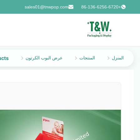
sales01@tnwpop.com
+86-136-6256-6720
المنزل
المنتجات
عرض البوب الكرتون
ucts