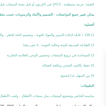
التعبئة: حزمة مسطحة ، 1PCS في الكرتون أو قبل تعبئة المنتجات قبل التسليم إلى المتاجر
يمكن تغيير جميع المواصفات - التصميم والأبعاد والرسومات حسب متطل
أفضلية:
1) 100 ٪ قابلة لإعادة التدوير والمواد القوية ، وتصميم لافتة للنظر ، والطباعة الساطعة
2) الطباعة الصديقة للبيئة وعالية الجودة ، لا تضر بيئتنا
3) المساعدة في ترويج المنتجات وتحسين الوعي بالعلامة التجارية
5) حفظ تكاليف الشحن وتكلفة العمالة.
6) من السهل جدا لتجميع
التطبيقات:
مناسبة للحاضر وتشجيع المنتجات مثل منتجات الأطفال ، ولعب الأطفال ، و
مكان الاستخدام: سوبر ماركت ، معرض ، المعرض التجاري POP ، POS ، ، التجزئة ، متجر ، سلسلة متاجر ، مخزن مستحضرات التجميل ، صيدلية مخزن ، مستشفى ، مكتب / المنزل الخ