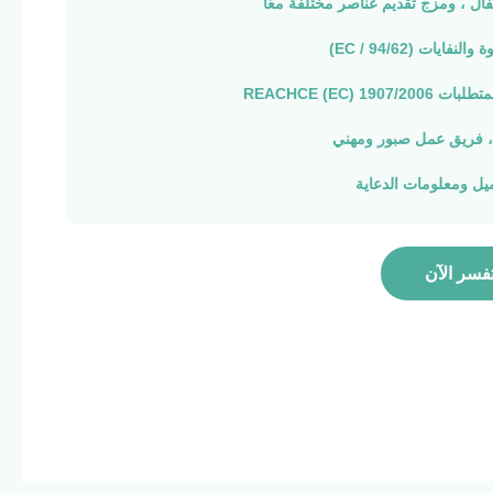
فال ، ومزج تقديم عناصر مختلفة معًا
نفايات (94/62 / EC)
REACHCE (EC) 1907
، فريق عمل صبور ومهني
يل ومعلومات الدعاية
فسر الآن