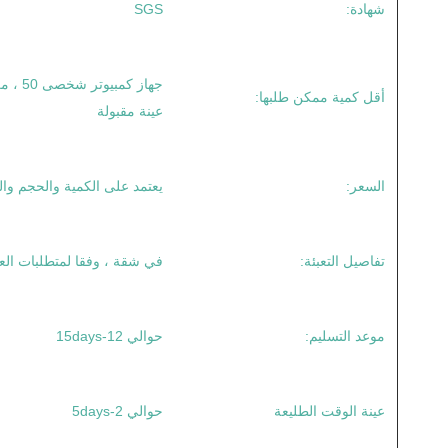
شهادة:
SGS
جهاز كم
أقل كمية ممكن طلبها:
عينة مقبولة
السعر:
يعتمد على الكمية والحجم وا
تفاصيل التعبئة:
في شقة ، وفقا لمتطلبات الع
موعد التسليم:
حوالي 12-15days
عينة الوقت الطليعة
حوالي 2-5days