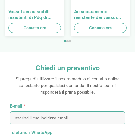
Vassoi accatastabili
Accatastamento
resistenti di Pdq di
resistente dei vassoi
progettazione di Costco
doppi del cartone PDQ
a vendere tenda, carico
Contatta ora
per la promozione le
Contatta ora
100kgs
spezie/alimenti
Chiedi un preventivo
Si prega di utilizzare il nostro modulo di contatto online
sottostante per qualsiasi domanda. Il nostro team ti
risponderà il prima possibile.
E-mail
*
Telefono / WhatsApp