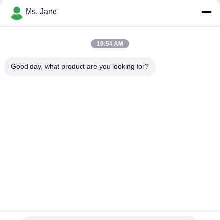
Ms. Jane
10:54 AM
Dateien anhängen
Good day, what product are you looking for?
Wählen Sie Dateien aus
Sie können bis zu 5 Dateien hochladen, wobei jede Datei maximal 10
MB groß sein darf.
Einreichen
Zu Hause
Produkte
Videos
VR-Show
Über uns
Werksbesichtigung
Qualitätskontrolle
KONTAKTIEREN SIE UNS
Angebot anfordern