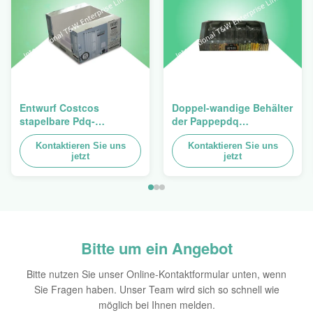
Entwurf Costcos
Doppel-wandige Behälter
stapelbare Pdq-
der Pappepdq
Hochleistungsbehälter
Hochleistungsstackup
zum Verkauf des
Kontaktieren Sie uns
für die Förderung von
Kontaktieren Sie uns
jetzt
jetzt
Vorhangs, Last 100kgs
Gewürzen/von
Nahrungsmitteln
Bitte um ein Angebot
Bitte nutzen Sie unser Online-Kontaktformular unten, wenn
Sie Fragen haben. Unser Team wird sich so schnell wie
möglich bei Ihnen melden.