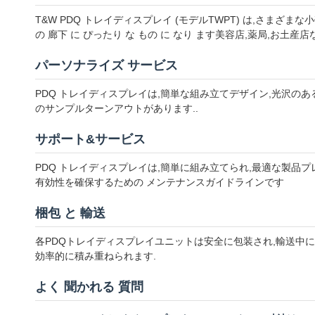
T&W PDQ トレイディスプレイ (モデルTWPT) は,さまざ
の 廊下 に ぴったり な もの に なり ます美容店,薬局,お土産店
パーソナライズ サービス
PDQ トレイディスプレイは,簡単な組み立てデザイン,光沢の
のサンプルターンアウトがあります..
サポート&サービス
PDQ トレイディスプレイは,簡単に組み立てられ,最適な製品
有効性を確保するための メンテナンスガイドラインです
梱包 と 輸送
各PDQトレイディスプレイユニットは安全に包装され,輸送中
効率的に積み重ねられます.
よく 聞かれる 質問