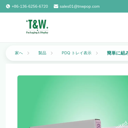
+86-136-6256-6720
sales01@tnwpop.com
簡単に組み
家へ
製品
PDQ トレイ表示