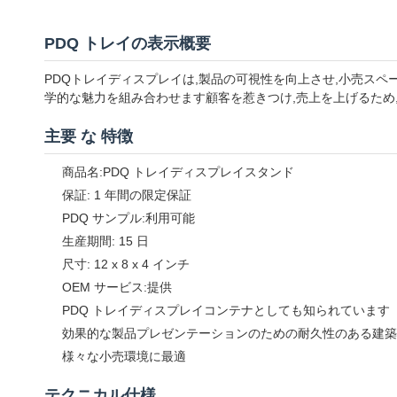
PDQ トレイの表示概要
PDQトレイディスプレイは,製品の可視性を向上させ,小売ス
学的な魅力を組み合わせます顧客を惹きつけ,売上を上げるため,
主要 な 特徴
商品名:PDQ トレイディスプレイスタンド
保証: 1 年間の限定保証
PDQ サンプル:利用可能
生産期間: 15 日
尺寸: 12 x 8 x 4 インチ
OEM サービス:提供
PDQ トレイディスプレイコンテナとしても知られています
効果的な製品プレゼンテーションのための耐久性のある建築
様々な小売環境に最適
テクニカル仕様