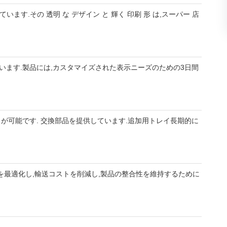
す.その 透明 な デザイン と 輝く 印刷 形 は,スーパー 店
います.製品には,カスタマイズされた表示ニーズのための3日間
トが可能です. 交換部品を提供しています.追加用トレイ長期的に
を最適化し,輸送コストを削減し,製品の整合性を維持するために