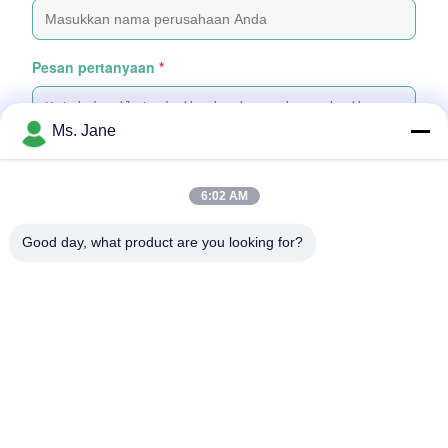
Pesan pertanyaan
*
Ms. Jane
6:02 AM
Tempelkan File
Good day, what product are you looking for?
Pilih File
Anda dapat mengunggah hingga 5 file dan Setiap file berukuran
maksimal 10MB
Kirim