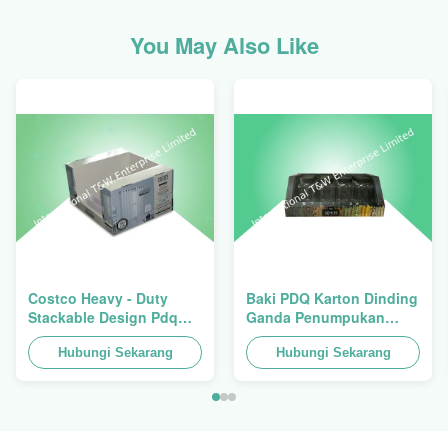
You May Also Like
Costco Heavy - Duty
Baki PDQ Karton Dinding
Stackable Design Pdq
Ganda Penumpukan
Trays To Selling Curtain ,
Tugas Berat Untuk
Load 100kgs
Hubungi Sekarang
Mempromosikan
Hubungi Sekarang
Rempah-
rempah/Makanan