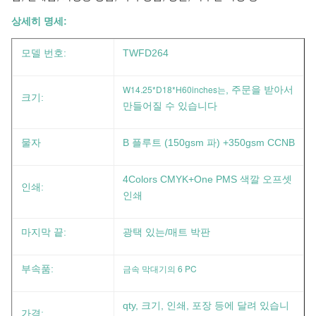
상세히 명세:
모델 번호:
TWFD264
W14.25*D18*H60inches는
, 주문을 받아서
크기:
만들어질 수 있습니다
물자
B 플루트 (150gsm 파) +350gsm CCNB
4Colors CMYK+One PMS 색깔 오프셋
인쇄:
인쇄
마지막 끝:
광택 있는/매트 박판
금속 막대기의 6 PC
부속품:
qty, 크기, 인쇄, 포장 등에 달려 있습니
가격: