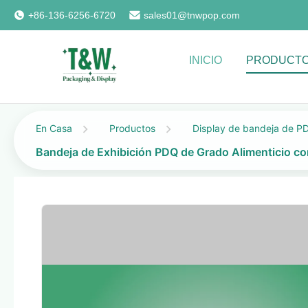
+86-136-6256-6720
sales01@tnwpop.com
INICIO
PRODUCT
En Casa
Productos
Display de bandeja de P
Bandeja de Exhibición PDQ de Grado Alimenticio c