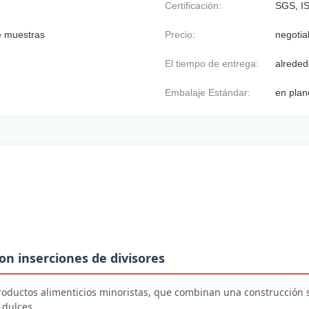
Certificación:
SGS, I
e muestras
Precio:
negotia
El tiempo de entrega:
alreded
Embalaje Estándar:
en plan
n inserciones de divisores
productos alimenticios minoristas, que combinan una construcción
 dulces.