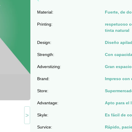
Material:
Fuerte, de do
Printing:
respetuoso c
tinta natural
Design:
Diseño apilad
Strength:
Con capacida
Adverstizing:
Gran espacio
Brand:
Impreso con e
Store:
Supermercado,
Advantage:
Apto para el 
>
Skyle:
Es fácil de co
Survice:
Rápido, pacie