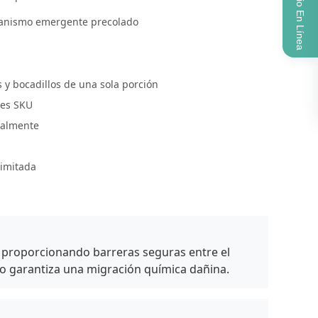
Servicio En Línea
anismo emergente precolado
 y bocadillos de una sola porción
les SKU
dualmente
limitada
, proporcionando barreras seguras entre el
 no garantiza una migración química dañina.