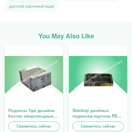
дисплей картонный ящик
You May Also Like
Подносы Пдк дизайна
Stackup двойных
Костко сверхмощные
подносов картона PDQ
Стакабле к продаже
стены сверхмощный
занавеса, нагрузки
Свяжитесь сейчас
для повышать специи/
Свяжитесь сейчас