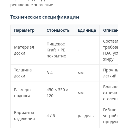
решающее значение.
Технические спецификации
Параметр
Стоимость
Единица
Описание
Соответству
Пищевое
Материал
требования
Kraft + PE
-
доски
FDA, устойч
покрытие
жиру
Толщина
Прочный, н
3-4
мм
доски
легкий
Большой
Размеры
450 × 350 ×
мм
отпечаток н
подноса
120
столешнице
Гибкое
Варианты
4 / 6
разделы
устройство
отделения
продукции