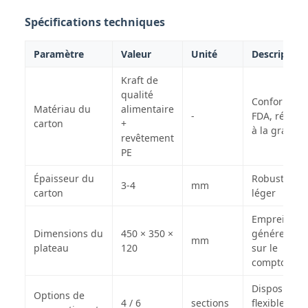
Spécifications techniques
Paramètre
Valeur
Unité
Description
Kraft de
qualité
Conforme à 
Matériau du
alimentaire
-
FDA, résista
carton
+
à la graisse
revêtement
PE
Épaisseur du
Robuste ma
3-4
mm
carton
léger
Empreinte
Dimensions du
450 × 350 ×
généreuse
mm
plateau
120
sur le
comptoir
Disposition
Options de
4 / 6
sections
flexible des