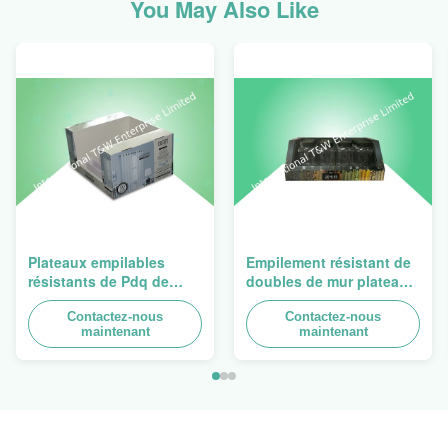
You May Also Like
Plateaux empilables
Empilement résistant de
résistants de Pdq de
doubles de mur plateaux
conception de Costco à
du carton PDQ pour
vendre le rideau, charge
Contactez-nous
favoriser des
Contactez-nous
maintenant
maintenant
100kgs
épices/nourritures