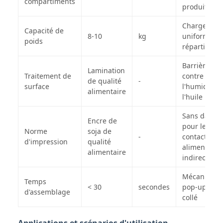
compartiments
produits
Charge
Capacité de
8-10
kg
uniforméme
poids
répartie
Barrière
Lamination
Traitement de
contre
de qualité
-
surface
l'humidité e
alimentaire
l'huile
Sans dange
Encre de
pour le
Norme
soja de
-
contact
d'impression
qualité
alimentaire
alimentaire
indirect
Mécanisme
Temps
< 30
secondes
pop-up pré-
d'assemblage
collé