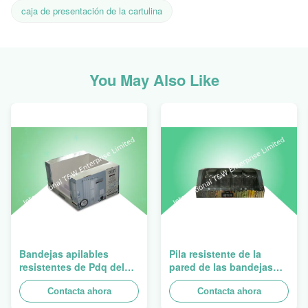
caja de presentación de la cartulina
You May Also Like
Bandejas apilables
Pila resistente de la
resistentes de Pdq del
pared de las bandejas
diseño de Costco a
dobles de la cartulina
vender la cortina, carga
Contacta ahora
PDQ para promover las
Contacta ahora
100kgs
especias/las comidas