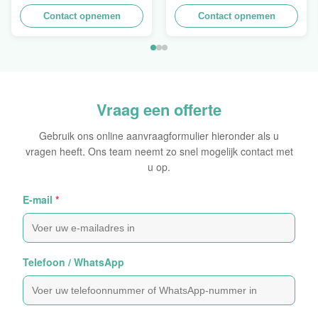
werk berekende
berekende
Stapelbare Ontwerp aan
Contact opnemen
Opeenstapeling van het
Contact opnemen
het Verkopen van
Muurkarton PDQ voor het
Gordijn, Lading 100kgs
Bevorderen van
Kruiden/Voedsel
Vraag een offerte
Gebruik ons online aanvraagformulier hieronder als u
vragen heeft. Ons team neemt zo snel mogelijk contact met
u op.
E-mail
*
Telefoon / WhatsApp