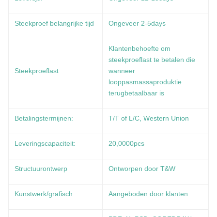
Steekproef belangrijke tijd
Ongeveer 2-5days
Klantenbehoefte om
steekproeflast te betalen die
Steekproeflast
wanneer
looppasmassaproduktie
terugbetaalbaar is
Betalingstermijnen:
T/T of L/C, Western Union
Leveringscapaciteit:
20,0000pcs
Structuurontwerp
Ontworpen door T&W
Kunstwerk/grafisch
Aangeboden door klanten