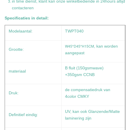
in time dienst, klant kan onze winkelbediende in 24hours altijd
contacteren
Specificaties in detail:
Modelaantal:
TWPT040
W45*D45*H15CM
, kan worden
Grootte:
aangepast
B fluit (150gsmwave)
materiaal
+350gsm CCNB
de compensatiedruk van
Druk:
4color CMKY
UV, kan ook Glanzende/Matte
Definitief eindig:
laminering zijn