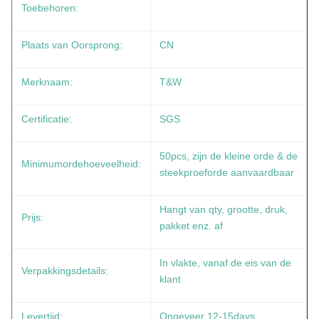
Toebehoren:
Plaats van Oorsprong:
CN
Merknaam:
T&W
Certificatie:
SGS
50pcs, zijn de kleine orde & de
Minimumordehoeveelheid:
steekproeforde aanvaardbaar
Hangt van qty, grootte, druk,
Prijs:
pakket enz. af
In vlakte, vanaf de eis van de
Verpakkingsdetails:
klant
Levertijd:
Ongeveer 12-15days