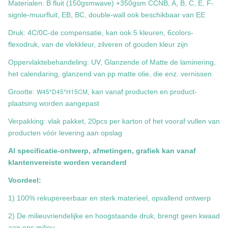
Materialen: B fluit (150gsmwave) +350gsm CCNB, A, B, C, E, F-
signle-muurfluit, EB, BC, double-wall ook beschikbaar van EE
Druk: 4C/0C-de compensatie, kan ook 5 kleuren, 6colors-
flexodruk, van de vlekkleur, zilveren of gouden kleur zijn
Oppervlaktebehandeling: UV, Glanzende of Matte de laminering,
het calendaring, glanzend van pp matte olie, die enz. vernissen
W45*D45*H15CM
Grootte:
, kan vanaf producten en product-
plaatsing worden aangepast
Verpakking: vlak pakket, 20pcs per karton of het vooraf vullen van
producten vóór levering aan opslag
Al specificatie-ontwerp, afmetingen, grafiek kan vanaf
klantenvereiste worden veranderd
Voordeel:
1) 100% rekupereerbaar en sterk materieel, opvallend ontwerp
2) De milieuvriendelijke en hoogstaande druk, brengt geen kwaad
aan ons milieu