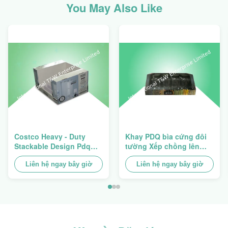
You May Also Like
Costco Heavy - Duty
Khay PDQ bìa cứng đôi
Stackable Design Pdq
tường Xếp chồng lên
Trays To Selling Curtain ,
nhau để quảng bá gia
Load 100kgs
Liên hệ ngay bây giờ
vị/thực phẩm
Liên hệ ngay bây giờ