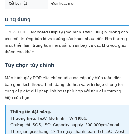
Xét bề mặt
Đèn hoặc mờ
Ứng dụng
T & W POP Cardboard Display (mô hình TWPH006) lý tưởng cho
các môi trường bán lẻ và quảng cáo khác nhau.triển lãm thương
mại, triển lãm, trung tâm mua sắm, sân bay và các khu vực giao
thông cao khác.
Tùy chọn tùy chỉnh
Màn hình giấy POP của chúng tôi cung cấp tùy biến toàn diện
bao gồm kích thước, hình dạng, đồ họa và vị trí logo.chúng tôi
cung cấp các giải pháp linh hoạt phù hợp với nhu cầu thương
hiệu của bạn.
Thông tin đặt hàng:
Thương hiệu: T&W. Mô hình: TWPH006.
Chứng chỉ: SGS, ISO. Capacity supply: 200,000pcs/month.
Thời gian giao hàng: 12-15 ngày. thanh toán: T/T, L/C, West