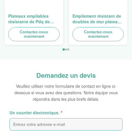
Plateaux empilables
Empilement résistant de
résistants de Pdq de
doubles de mur plateaux
conception de Costco à
du carton PDQ pour
vendre le rideau, charge
Contactez-nous
favoriser des
Contactez-nous
maintenant
maintenant
100kgs
épices/nourritures
Demandez un devis
Veuillez utiliser notre formulaire de contact en ligne ci-
dessous si vous avez des questions. Notre équipe vous
répondra dans les plus brefs délais.
Un courrier électronique.
*