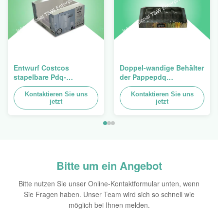
Entwurf Costcos
Doppel-wandige Behälter
stapelbare Pdq-
der Pappepdq
Hochleistungsbehälter
Hochleistungsstackup
zum Verkauf des
Kontaktieren Sie uns
für die Förderung von
Kontaktieren Sie uns
jetzt
jetzt
Vorhangs, Last 100kgs
Gewürzen/von
Nahrungsmitteln
Bitte um ein Angebot
Bitte nutzen Sie unser Online-Kontaktformular unten, wenn
Sie Fragen haben. Unser Team wird sich so schnell wie
möglich bei Ihnen melden.