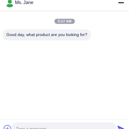
Ms. Jane
5:17 AM
Dateien anhängen
Good day, what product are you looking for?
Wählen Sie Dateien aus
Sie können bis zu 5 Dateien hochladen, wobei jede Datei maximal 10
MB groß sein darf.
Einreichen
Zu Hause
Produkte
Videos
VR-Show
Über uns
Werksbesichtigung
Qualitätskontrolle
KONTAKTIEREN SIE UNS
Angebot anfordern