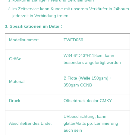
konkurrenzfähiger Preis und Berufsentwurf
im Zeitservice kann Kunde mit unserem Verkäufer in 24hours
jederzeit in Verbindung treten
3. Spezifikationen im Detail:
Modellnummer:
TWFD056
W34.6*D43*H118cm
, kann
Größe:
besonders angefertigt werden
B Flöte (Welle 150gsm) +
Material
350gsm CCNB
Druck:
Offsetdruck 4color CMKY
UVbeschichtung, kann
Abschließendes Ende:
glatte/Matts pp. Laminierung
auch sein