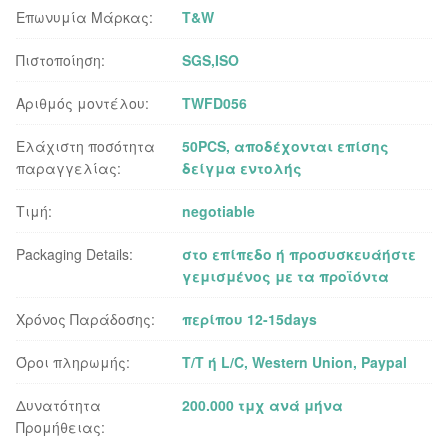
Επωνυμία Μάρκας:
T&W
Πιστοποίηση:
SGS,ISO
Αριθμός μοντέλου:
TWFD056
Ελάχιστη ποσότητα
50PCS, αποδέχονται επίσης
παραγγελίας:
δείγμα εντολής
Τιμή:
negotiable
Packaging Details:
στο επίπεδο ή προσυσκευάήστε
γεμισμένος με τα προϊόντα
Χρόνος Παράδοσης:
περίπου 12-15days
Όροι πληρωμής:
T/T ή L/C, Western Union, Paypal
Δυνατότητα
200.000 τμχ ανά μήνα
Προμήθειας: