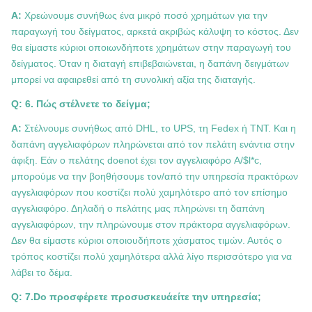
Α:
Χρεώνουμε συνήθως ένα μικρό ποσό χρημάτων για την
παραγωγή του δείγματος, αρκετά ακριβώς κάλυψη το κόστος. Δεν
θα είμαστε κύριοι οποιωνδήποτε χρημάτων στην παραγωγή του
δείγματος. Όταν η διαταγή επιβεβαιώνεται, η δαπάνη δειγμάτων
μπορεί να αφαιρεθεί από τη συνολική αξία της διαταγής.
Q: 6. Πώς στέλνετε το δείγμα;
Α:
Στέλνουμε συνήθως από DHL, το UPS, τη Fedex ή TNT. Και η
δαπάνη αγγελιαφόρων πληρώνεται από τον πελάτη ενάντια στην
άφιξη. Εάν ο πελάτης doenot έχει τον αγγελιαφόρο A/$l*c,
μπορούμε να την βοηθήσουμε τον/από την υπηρεσία πρακτόρων
αγγελιαφόρων που κοστίζει πολύ χαμηλότερο από τον επίσημο
αγγελιαφόρο. Δηλαδή ο πελάτης μας πληρώνει τη δαπάνη
αγγελιαφόρων, την πληρώνουμε στον πράκτορα αγγελιαφόρων.
Δεν θα είμαστε κύριοι οποιουδήποτε χάσματος τιμών. Αυτός ο
τρόπος κοστίζει πολύ χαμηλότερα αλλά λίγο περισσότερο για να
λάβει το δέμα.
Q: 7.Do προσφέρετε προσυσκευάείτε την υπηρεσία;