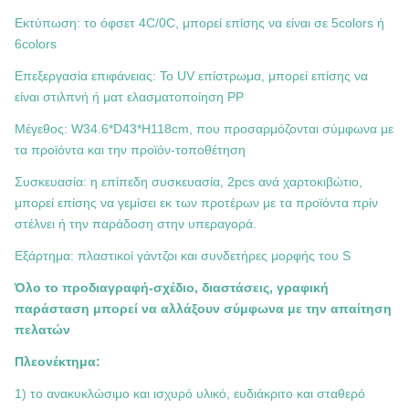
Εκτύπωση: το όφσετ 4C/0C, μπορεί επίσης να είναι σε 5colors ή
6colors
Επεξεργασία επιφάνειας: Το UV επίστρωμα, μπορεί επίσης να
είναι στιλπνή ή ματ ελασματοποίηση PP
Μέγεθος:
W34.6*D43*H118cm
, που προσαρμόζονται σύμφωνα με
τα προϊόντα και την προϊόν-τοποθέτηση
Συσκευασία: η επίπεδη συσκευασία, 2pcs ανά χαρτοκιβώτιο,
μπορεί επίσης να γεμίσει εκ των προτέρων με τα προϊόντα πρίν
στέλνει ή την παράδοση στην υπεραγορά.
Εξάρτημα: πλαστικοί γάντζοι και συνδετήρες μορφής του S
Όλο το προδιαγραφή-σχέδιο, διαστάσεις, γραφική
παράσταση μπορεί να αλλάξουν σύμφωνα με την απαίτηση
πελατών
Πλεονέκτημα:
1) το ανακυκλώσιμο και ισχυρό υλικό, ευδιάκριτο και σταθερό