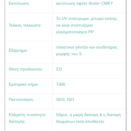
Εκτύπωση:
εκτύπωση όφσετ 4color CMKY
Το UV επίστρωμα, μπορεί επίσης
Τελικός τελειώστε:
να είναι στιλπνή/ματ
ελασματοποίηση PP
πλαστικοί γάντζοι και συνδετήρας
Εξάρτημα:
μορφής του S
Θέση προέλευσης:
ΣΟ
Εμπορικό σήμα:
T&W
Πιστοποίηση:
SGS, ISO
Ελάχιστη ποσότητα
50pcs, η μικρή διαταγή & η διαταγή
διαταγής:
δειγμάτων είναι αποδεκτές