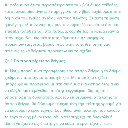
Α:
Δεδομένου ότι τα περισσότερα από τα κιβώτιά μας επίδειξης
και συσκευασίας είναι επί παραγγελία, συνήθως αρχίζουμε από τη
δομή και το μέγεθος σχεδίου για τους πελάτες. Σε αυτή τη φάση,
η ανάγκη πελατών να μας πουν την κύρια ιδέα περίπου όπου η
επίδειξη τοποθετείται, στο πάτωμα, countertop, ή κρεμά ενάντια
στον τοίχο. Και μας πέστε απαρίθμησε τις πληροφορίες
προϊόντων (μέγεθος, βάρος, πώς στην τοποθέτηση) ή μας
στέλνει μερικά δείγματα προϊόντων για το σχέδιο.
Q: 2.Do προσφέρετε το δείγμα;
Α:
Ναι, μπορούμε να προσφέρουμε το άσπρο δείγμα ή το δείγμα
χρώματος από την εκτύπωση Inkjet. Μετά από το σχέδιο,
μπορούμε να προσφέρουμε στη συνήθεια ένα άσπρο δείγμα για
να ελέγξουμε το μέγεθος, ποιότητα εγγράφου, βάρος-που
υποστηρίζει τη δυνατότητα. Αφότου επιβεβαιώνει ο πελάτης το
άσπρο δείγμα, θα δώσουμε τεμαχισμένη την πελάτης γραμμή για
να κάνουμε το έργο τέχνης. Συνήθως, είναι πελάτης που κάνουν
το έργο τέχνης μόνοι τους, εάν ο πελάτης έχει τη δυσκολία ή
donot να έχει το σχεδιαστή για να κάνει το έργο τέχνης, εμείς