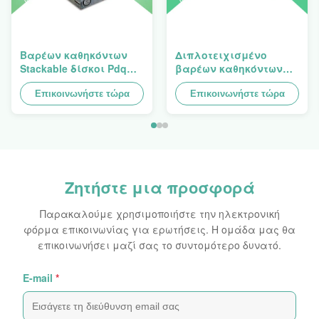
Βαρέων καθηκόντων
Διπλοτειχισμένο
Stackable δίσκοι Pdq
βαρέων καθηκόντων
σχεδίου Costco στην
Stackup δίσκων
πώληση της κουρτίνας,
Επικοινωνήστε τώρα
χαρτονιού PDQ για την
Επικοινωνήστε τώρα
φορτίο 100kgs
προαγωγή των
καρυκευμάτων/των
τροφίμων
Ζητήστε μια προσφορά
Παρακαλούμε χρησιμοποιήστε την ηλεκτρονική
φόρμα επικοινωνίας για ερωτήσεις. Η ομάδα μας θα
επικοινωνήσει μαζί σας το συντομότερο δυνατό.
Ε-mail
*