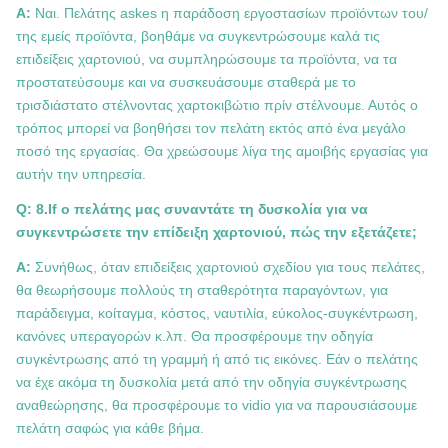
Α:
Ναι. Πελάτης askes η παράδοση εργοστασίων προϊόντων του/
της εμείς προϊόντα, βοηθάμε να συγκεντρώσουμε καλά τις
επιδείξεις χαρτονιού, να συμπληρώσουμε τα προϊόντα, να τα
προστατεύσουμε και να συσκευάσουμε σταθερά με το
τρισδιάστατο στέλνοντας χαρτοκιβώτιο πρίν στέλνουμε. Αυτός ο
τρόπος μπορεί να βοηθήσει τον πελάτη εκτός από ένα μεγάλο
ποσό της εργασίας. Θα χρεώσουμε λίγα της αμοιβής εργασίας για
αυτήν την υπηρεσία.
Q: 8.If ο πελάτης μας συναντάτε τη δυσκολία για να
συγκεντρώσετε την επίδειξη χαρτονιού, πώς την εξετάζετε;
Α:
Συνήθως, όταν επιδείξεις χαρτονιού σχεδίου για τους πελάτες,
θα θεωρήσουμε πολλούς τη σταθερότητα παραγόντων, για
παράδειγμα, κοίταγμα, κόστος, ναυτιλία, εύκολος-συγκέντρωση,
κανόνες υπεραγορών κ.λπ. Θα προσφέρουμε την οδηγία
συγκέντρωσης από τη γραμμή ή από τις εικόνες. Εάν ο πελάτης
να έχε ακόμα τη δυσκολία μετά από την οδηγία συγκέντρωσης
αναθεώρησης, θα προσφέρουμε το vidio για να παρουσιάσουμε
πελάτη σαφώς για κάθε βήμα.