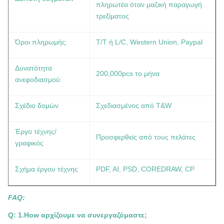
πληρωτέα όταν μαζική παραγωγή
τρεξίματος
Όροι πληρωμής:
T/T ή L/C, Western Union, Paypal
Δυνατότητα
200,000pcs το μήνα
ανεφοδιασμού:
Σχέδιο δομών
Σχεδιασμένος από T&W
Έργο τέχνης/
Προσφερθείς από τους πελάτες
γραφικός
Σχήμα έργου τέχνης
PDF, AI, PSD, COREDRAW, CP
FAQ:
Q: 1.How αρχίζουμε να συνεργαζόμαστε;