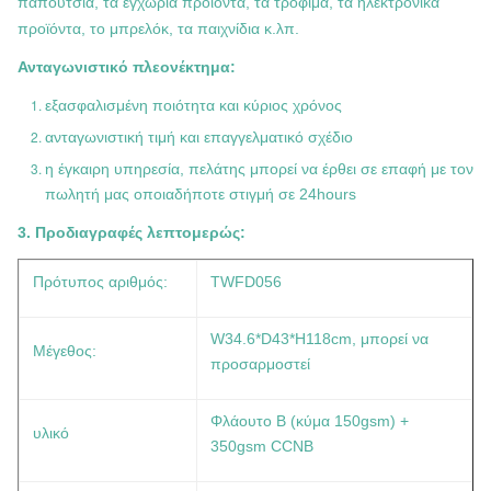
παπούτσια, τα εγχώρια προϊόντα, τα τρόφιμα, τα ηλεκτρονικά
προϊόντα, το μπρελόκ, τα παιχνίδια κ.λπ.
Ανταγωνιστικό πλεονέκτημα:
εξασφαλισμένη ποιότητα και κύριος χρόνος
ανταγωνιστική τιμή και επαγγελματικό σχέδιο
η έγκαιρη υπηρεσία, πελάτης μπορεί να έρθει σε επαφή με τον
πωλητή μας οποιαδήποτε στιγμή σε 24hours
3. Προδιαγραφές λεπτομερώς:
Πρότυπος αριθμός:
TWFD056
W34.6*D43*H118cm
, μπορεί να
Μέγεθος:
προσαρμοστεί
Φλάουτο Β (κύμα 150gsm) +
υλικό
350gsm CCNB